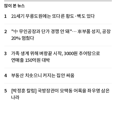
많이 본 뉴스
1
21세기 무릉도원에는 또다른 황도·백도 있다
2
"中 무인공장과 단가 경쟁 안 돼"… 車부품 성지, 공장
20% 멈췄다
3
가족 생계 위해 벼랑끝 시작, 3000원 추어탕으로
연매출 150억원 대박
4
부동산 치솟으니 커지는 집안 싸움
5
[박정훈 칼럼] 국방장관이 모택동 어록을 좌우명 삼은
나라