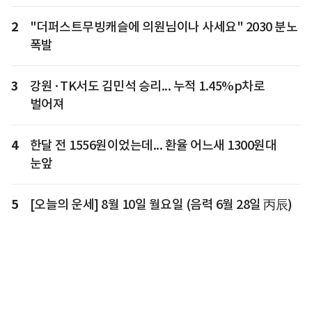
2
"더퍼스트무빙캐슬에 의원님이나 사세요" 2030 분노
폭발
3
강원·TK서도 김민석 승리... 누적 1.45%p차로
벌어져
4
한달 전 1556원이었는데... 환율 어느새 1300원대
눈앞
5
[오늘의 운세] 8월 10일 월요일 (음력 6월 28일 丙辰)