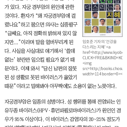
가 있다. 자궁 경부암의 원인에 관한
것이다. 환자가 “왜 자궁경부암에 걸
렸나요”하고 물으면 의사는 십중팔구
“글쎄요. 아직 정확히 밝혀져 있지 않
임호준 기자의 '건강을
지만...”이라며 말을 얼버무리게 된
다스리는 지혜' <a
다. 사실을 사실대로 얘기해서 ‘쓸데
href=http://www.kyobobo
CLICK=FRE&BKIND=KO
없는’ 분란만 일으킬 필요가 없기 때
<img
문이다. 이제 와서 “당신 남편의 잘못
src=http://books.chosun
width=114 border=0><
된 성 생활로 못된 바이러스가 옮았기
때문”이라고 말해봐야 아무짝에도 소용이 없는 노릇이다.
자궁경부암은 일종의 성병이다. 성 행위를 통해 전염되는 인
유두종 바이러스(HPV·휴먼파필로마바이러스)가 원인인 경
우가 95% 이상이다. 이 바이러스 감염자의 20~25% 정도가