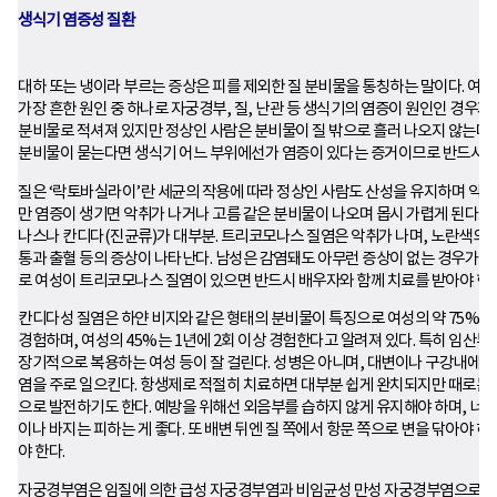
생식기 염증성 질환
대하 또는 냉이라 부르는 증상은 피를 제외한 질 분비물을 통칭하는 말이다. 여
가장 흔한 원인 중 하나로 자궁경부, 질, 난관 등 생식기의 염증이 원인인 경우가
분비물로 적셔져 있지만 정상인 사람은 분비물이 질 밖으로 흘러 나오지 않는다.
분비물이 묻는다면 생식기 어느 부위에선가 염증이 있다는 증거이므로 반드시 병
질은 ‘락토바실라이’란 세균의 작용에 따라 정상인 사람도 산성을 유지하며 약간
만 염증이 생기면 악취가 나거나 고름 같은 분비물이 나오며 몹시 가렵게 된다.
나스나 칸디다(진균류)가 대부분. 트리코모나스 질염은 악취가 나며, 노란색의 
통과 출혈 등의 증상이 나타난다. 남성은 감염돼도 아무런 증상이 없는 경우가 
로 여성이 트리코모나스 질염이 있으면 반드시 배우자와 함께 치료를 받아야 한다
칸디다성 질염은 하얀 비지와 같은 형태의 분비물이 특징으로 여성의 약 75%가
경험하며, 여성의 45%는 1년에 2회 이상 경험한다고 알려져 있다. 특히 임산부,
장기적으로 복용하는 여성 등이 잘 걸린다. 성병은 아니며, 대변이나 구강내에 있
염을 주로 일으킨다. 항생제로 적절히 치료하면 대부분 쉽게 완치되지만 때로는
으로 발전하기도 한다. 예방을 위해선 외음부를 습하지 않게 유지해야 하며, 너무
이나 바지는 피하는 게 좋다. 또 배변 뒤엔 질 쪽에서 항문 쪽으로 변을 닦아야 하
야 한다.
자궁경부염은 임질에 의한 급성 자궁경부염과 비임균성 만성 자궁경부염으로 나