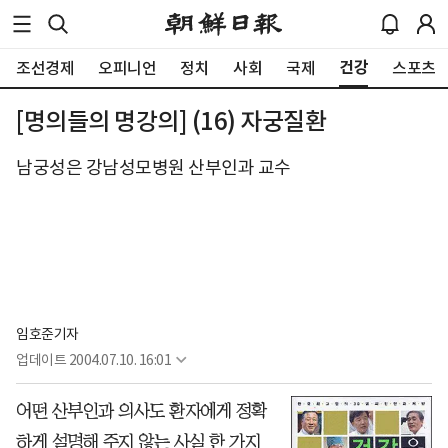
건강
조선경제
오피니언
정치
사회
국제
스포츠
[명의들의 명강의] (16) 자궁질환
남궁성은 강남성모병원 산부인과 교수
임호준기자
업데이트
2004.07.10. 16:01
어떤 산부인과 의사도 환자에게 정확
하게 설명해 주지 않는 사실 한 가지