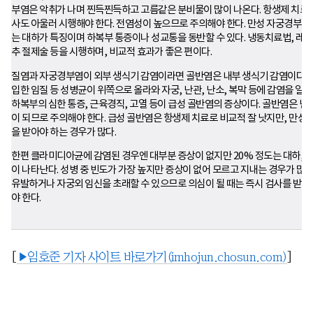
부염은 악취가 나며 찐득찐득하고 고름같은 분비물이 많이 나온다. 항생제 치료를 
사도 아울러 시행해야 한다. 전염성이 높으므로 주의해야 한다. 만성 자궁경부염
는 대하가 특징이며 하복부 통증이나 성교통을 동반할 수 있다. 냉동치료법, 레이
추 절제술 등을 시행하며, 비교적 효과가 좋은 편이다.
질염과 자궁경부염이 외부 생식기 감염이라면 골반염은 내부 생식기 감염이다. 
입한 임질 등 성병균이 위쪽으로 올라와 자궁, 난관, 난소, 복막 등에 감염을 일
하복부의 심한 통증, 근육경직, 고열 등이 급성 골반염의 증상이다. 골반염은 난
이 되므로 주의해야 한다. 급성 골반염은 항생제 치료로 비교적 잘 낫지만, 만성
을 받아야 하는 경우가 많다.
한편 클라미디아균에 감염된 경우엔 대부분 증상이 없지만 20% 정도는 대하, 배
이 나타난다. 성병 중 빈도가 가장 높지만 증상이 없어 모르고 지내는 경우가 많다
유발하거나 자궁외 임신을 초래할 수 있으므로 의심이 될 때는 즉시 검사를 받고,
야 한다.
[
▶임호준 기자 사이트 바로가기(imhojun.chosun.com)
]