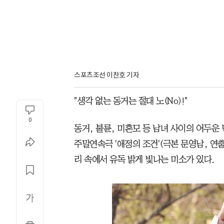
스포츠조선 이찬호 기자
"생각 없는 동거는 절대 노(No)!"
0
동거, 불륜, 미혼모 등 남녀 사이의 어두운 
주말연속극 '애정의 조건'(극본 문영남, 연
리 속에서 유독 밝게 빛나는 미소가 있다.