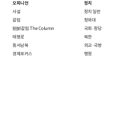
오피니언
정치
사설
정치 일반
칼럼
청와대
朝鮮칼럼 The Column
국회·정당
태평로
북한
동서남북
외교·국방
경제포커스
행정
만물상
에스프레소
국제
데스크에서
국제 일반
기자의 시각
미국
특파원 칼럼
중국
|
일본
기자수첩
아시아
팔면봉
유럽
ESSAY
중동·아프리카·중남미
전문가 칼럼
해외토픽