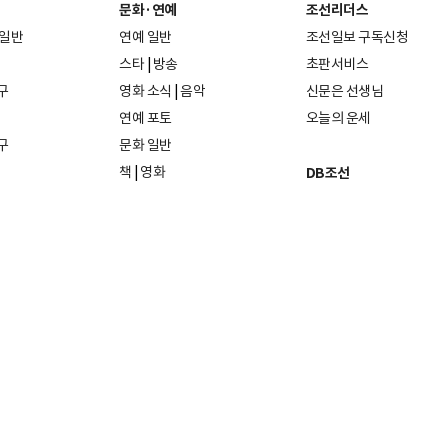
문화·연예
조선리더스
 일반
연예 일반
조선일보 구독신청
스타
|
방송
초판서비스
구
영화 소식
|
음악
신문은 선생님
연예 포토
오늘의 운세
구
문화 일반
책
|
영화
DB조선
음악
|
공연
지면 PDF보기
미술·전시
인물검색
포토
종교·학술
사진검색
방송·미디어
뉴스 라이브러리
건축·디자인
뉴스Q
패션·뷰티
뉴스레터
여행
|
음식·맛집
리빙