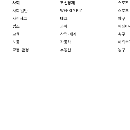
사회
조선경제
스포츠
사회 일반
WEEKLY BIZ
스포츠
사건사고
테크
야구
법조
과학
해외야
교육
산업·재계
축구
노동
자동차
해외축
교통·환경
부동산
농구
복지·의료
생활경제
배구
취업
중기·벤처
골프
피플
스타트업 취중잡담
스포츠
부음·인사
경제 일반
아무튼, 주말
머니
건강
전국
증권·금융
조선몰
국제경제
재테크