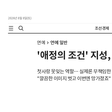
2026년 8월 8일(토)
조선경제
연예
연예 일반
'애정의 조건' 지성,
첫사랑 못잊는 역할… 실제론 무책임한 
"깔끔한 이미지 벗고 이번엔 망가졌죠"