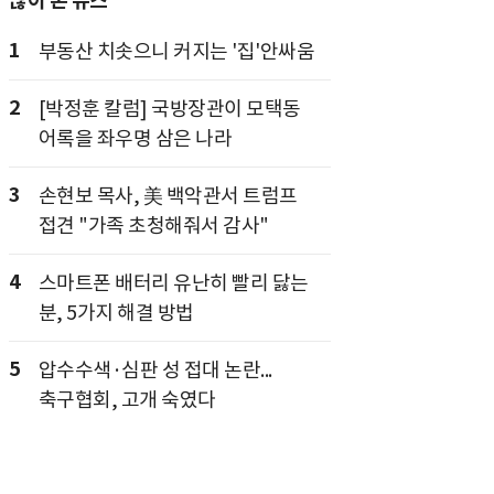
많이 본 뉴스
1
부동산 치솟으니 커지는 '집'안싸움
2
[박정훈 칼럼] 국방장관이 모택동
어록을 좌우명 삼은 나라
3
손현보 목사, 美 백악관서 트럼프
접견 "가족 초청해줘서 감사"
4
스마트폰 배터리 유난히 빨리 닳는
분, 5가지 해결 방법
5
압수수색·심판 성 접대 논란...
축구협회, 고개 숙였다