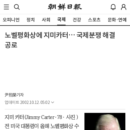
국제
오피니언
정치
사회
건강
스포츠
문화·연예
노벨평화상에 지미카터… 국제분쟁 해결
공로
尹熙榮기자
업데이트
2002.10.12. 05:02
지미 카터(Jimmy Carter·78· 사진 )
전 미국 대통령이 올해 노벨평화상 수