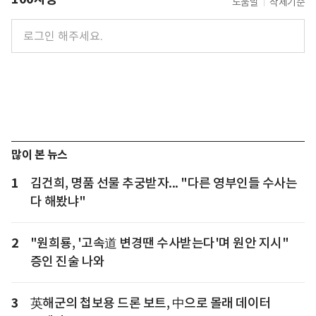
도움말
삭제기준
많이 본 뉴스
1
김건희, 명품 선물 추궁받자... "다른 영부인들 수사는
다 해봤냐"
2
"원희룡, '고속道 변경땐 수사받는다'며 원안 지시"
증인 진술 나와
3
英해군의 첩보용 드론 보트, 中으로 몰래 데이터