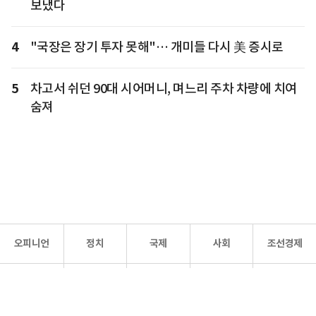
보냈다
4
"국장은 장기 투자 못해"… 개미들 다시 美 증시로
5
차고서 쉬던 90대 시어머니, 며느리 주차 차량에 치여
숨져
오피니언
정치
국제
사회
조선경제
문화·
조선
스포츠
건강
조선몰
연예
리더스