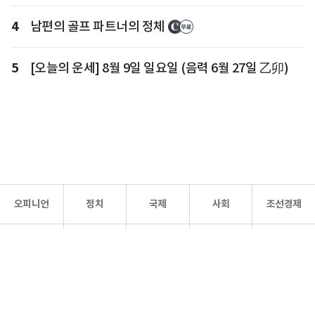
4
남편의 골프 파트너의 정체
5
[오늘의 운세] 8월 9일 일요일 (음력 6월 27일 乙卯)
오피니언
정치
국제
사회
조선경제
문화·
조선
스포츠
건강
조선몰
연예
리더스
조선일보 공식 SNS