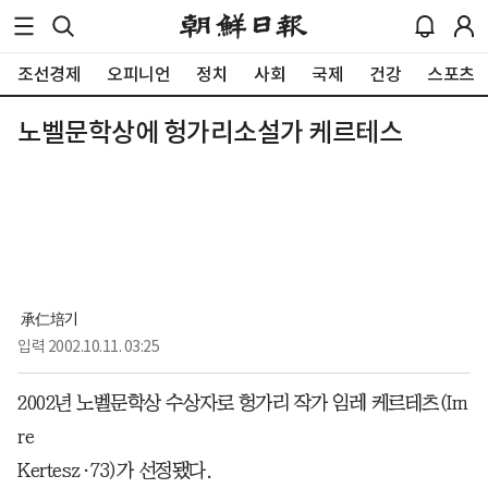
조선경제
오피니언
정치
사회
국제
건강
스포츠
노벨문학상에 헝가리소설가 케르테스
 承仁培기
입력
2002.10.11. 03:25
2002년 노벨문학상 수상자로 헝가리 작가 임레 케르테츠(Im
re
Kertesz·73)가 선정됐다.