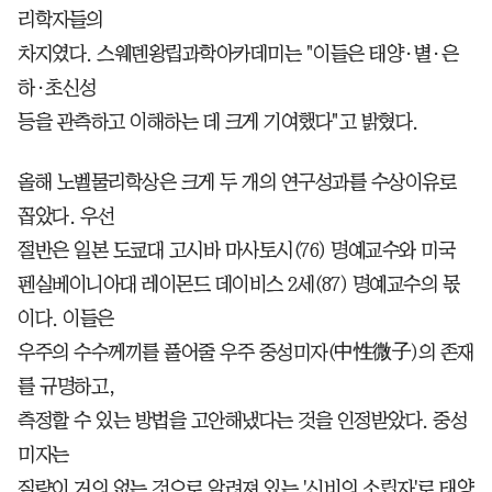
리학자들의
차지였다. 스웨덴왕립과학아카데미는 "이들은 태양·별·은
하·초신성
등을 관측하고 이해하는 데 크게 기여했다"고 밝혔다.
올해 노벨물리학상은 크게 두 개의 연구성과를 수상이유로
꼽았다. 우선
절반은 일본 도쿄대 고시바 마사토시(76) 명예교수와 미국
펜실베이니아대 레이몬드 데이비스 2세(87) 명예교수의 몫
이다. 이들은
우주의 수수께끼를 풀어줄 우주 중성미자(中性微子)의 존재
를 규명하고,
측정할 수 있는 방법을 고안해냈다는 것을 인정받았다. 중성
미자는
질량이 거의 없는 것으로 알려져 있는 '신비의 소립자'로 태양