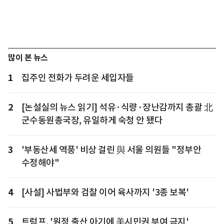
많이 본 뉴스
1
집주인 전화가 두려운 세입자들
2
[논설실의 뉴스 읽기] 석유·식량·장난감까지 총괄 北
군수동원총국장, 유일하게 숙청 안 됐다
3
'부동산세 역풍' 비상 걸린 與 서울 의원들 "정부안
수정해야"
4
[사설] 사법부와 검찰 이어 육사까지 '3종 보복'
5
트럼프, '원정 출산 아기에 美시민권 부여 금지'