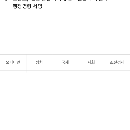
행정명령 서명
오피니언
정치
국제
사회
조선경제
문화·
조선
스포츠
건강
조선몰
연예
리더스
조선일보 공식 SNS
개인정보처리방침
사이트맵