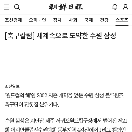
스포츠
조선경제
오피니언
정치
사회
국제
건강
[축구칼럼] 세계속으로 도약한 수원 삼성
조선일보
'월드컵의 해'인 2002 시즌 개막을 앞둔 수원 삼성 블루윙즈
축구단이 잔칫집 분위기다.
수원 삼성은 지난달 제주 서귀포월드컵구장에서 벌어진 제21
회 아시안클럽선수권대회 동부지역 4강전에서 J리그 챔피언