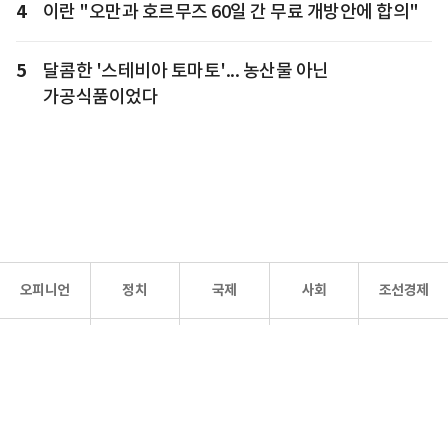
4
이란 "오만과 호르무즈 60일 간 무료 개방안에 합의"
5
달콤한 '스테비아 토마토'... 농산물 아닌
가공식품이었다
오피니언
정치
국제
사회
조선경제
문화·
조선
스포츠
건강
조선몰
연예
리더스
조선일보 공식 SNS