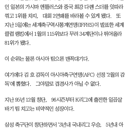
인 일본의 가시마 앤틀러스와 중국 최강 다롄 스더를 잇따라
꺾고 1위를 차지， 대회 2연패를 바라볼 수 있게 됐다. 또
지난 5일에는 세계축구역사통계연맹(IFFHS)이 발표한 세계
클럽 랭킹에서 1월의 115위보다 무려 34계단이나 뛰어올라
81위가 됐다.
이 순위는 물론 아시아 팀으론 맨꼭대기다.
여기에다 김 호 감독이 아시아축구연맹(AFC) 선정 '2월의 감
독'에 뽑혔다. 그야말로 겹경사가 아닐 수 없다.
지난 95년 12월 창단， 96시즌부터 K리그에 출전한 일곱살
바기 팀 치고는 비약적인 성장이다.
삼성 축구단이 창단하면서 '3년내 국내리그 우승， 5년내 아