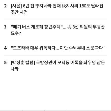
2
[사설] 6년 전 李지사와 현재 秋지사의 180도 달라진
곳간 사정
3
"폐기 버스 개조해 청년주택"... 與 3선 의원의 부동산
묘수?
4
"모즈타바 매우 위독하다... 이란 수뇌부내 소문 파다"
5
[박정훈 칼럼] 국방장관이 모택동 어록을 좌우명 삼은
나라