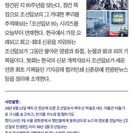
창간된 지 80주년을 맞는다. 창간 특
집으로 조선일보의 그 거대한 뿌리를
추적해보는 「조선일보 80」 시리즈를
오늘부터 연재한다. 한국에서 가장 오
래되고 최고-최대 신문을 자임하는
조선일보가 그동안 쌓아온 영광과 좌절, 눈물과 땀과 피의 기
록들이다. 첫회는 한국의 신문 개척자로서 조선일보가 세운
언론 최초 기록들인 기자공채 컬러인쇄 신춘문예 전광판뉴스
등을 정리해 소개한다.
사진설명 :
36년 8월 13일 백두산 정상에 오른 조선일보사 백두산 학술조사단. 이들은 비둘기
로 기사를 송고하고, 천지를 카누로 탐험하기도
했다.(사진 위) 서울 광화문에서 행인들에게 동화상으로 뉴스와 정보를 전달하는 [조
선일보 전광판]. 이미 38년 2월 조선일보는