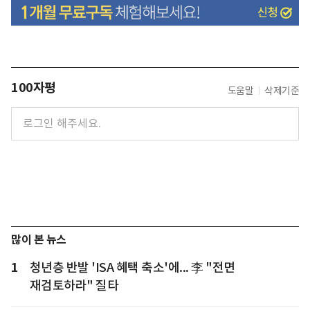
100자평
도움말
삭제기준
많이 본 뉴스
1
청년층 반발 'ISA 혜택 축소'에... 李 "전면
재검토하라" 질타