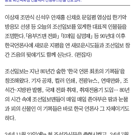
종로 화신백화점 건물에서 전광뉴스판을 선보였다.
이상재 조만식 신석우 안재홍 신채호 문일평 염상섭 한기악
방응모 선생 등 오늘의 조선일보를 있게한 대표적 인물들을
조명한다.「옴부즈맨 전화」 「E메일 실명제」 등 90년대 이후
한국언론사에 새로운 지평을 연 새로운시도들과 조선일보 창
간 즈음의 뒷얘기도 함께 싣는다. (편집자)
조선일보는 지난 80년간 숱한 `한국 언론 최초의 기록들'을
창조해왔다. 기자 공채, 컬러 인쇄, 전광뉴스, 연재만화, 조
석간-지방판 발행, 국제 전화 취재, 취재전용기 도입… 80년
의 시간 속에 조선일보맨들이 매일 매일 쏟아부은 땀과 눈물
과 피의 산물인 이 기록들은 바로 한국 언론사 그 자체이기도
하다.
24년 11월 23일에는 첫 조석간신문을 출현시켰고, 24년 7월