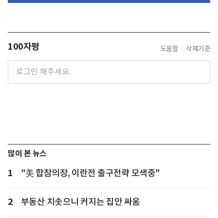
100자평
도움말
삭제기준
많이 본 뉴스
1
"美 합참의장, 이란전 출구전략 모색중"
2
부동산 치솟으니 커지는 집안 싸움