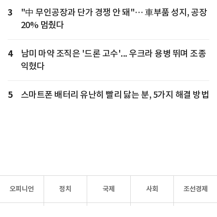
3
"中 무인공장과 단가 경쟁 안 돼"… 車부품 성지, 공장
20% 멈췄다
4
남미 마약 조직은 '드론 고수'... 우크라 용병 뛰며 조종
익혔다
5
스마트폰 배터리 유난히 빨리 닳는 분, 5가지 해결 방법
오피니언
정치
국제
사회
조선경제
문화·
조선
스포츠
건강
조선몰