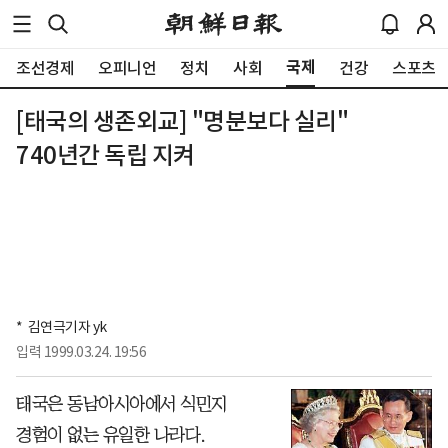
국제
조선경제
오피니언
정치
사회
건강
스포츠
[태국의 생존외교] "명분보다 실리"
740년간 독립 지켜
*  김연극기자 yk
입력
1999.03.24. 19:56
태국은 동남아시아에서 식민지
경험이 없는 유일한 나라다.