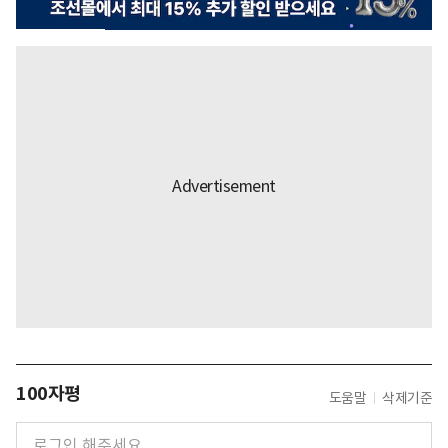
100자평
도움말
삭제기준