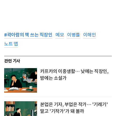
#
곽아람의 책 쓰는 직장인
메모
이병률
이해인
노트 앱
관련 기사
카프카의 이중생활… 낮에는 직장인,
밤에는 소설가
본업은 기자, 부업은 작가… '기레기'
말고 '기작가'가 돼 볼까