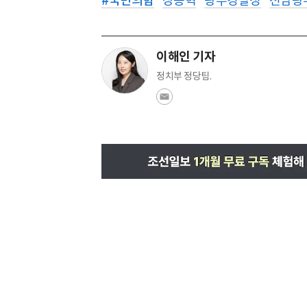
#
국민의힘
장동혁
광주경찰청
전남광주
이해인 기자
정치부 정당팀.