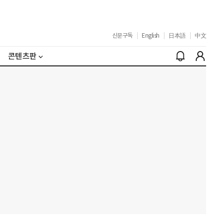
신문구독
|
English
|
日本語
|
中文
콘텐츠판