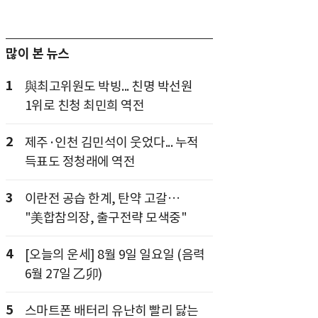
많이 본 뉴스
1
與최고위원도 박빙... 친명 박선원
1위로 친청 최민희 역전
2
제주·인천 김민석이 웃었다... 누적
득표도 정청래에 역전
3
이란전 공습 한계, 탄약 고갈…
"美합참의장, 출구전략 모색중"
4
[오늘의 운세] 8월 9일 일요일 (음력
6월 27일 乙卯)
5
스마트폰 배터리 유난히 빨리 닳는