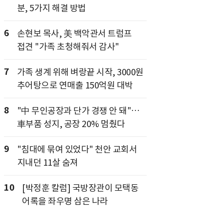
분, 5가지 해결 방법
6
손현보 목사, 美 백악관서 트럼프
접견 "가족 초청해줘서 감사"
7
가족 생계 위해 벼랑끝 시작, 3000원
추어탕으로 연매출 150억원 대박
8
"中 무인공장과 단가 경쟁 안 돼"…
車부품 성지, 공장 20% 멈췄다
9
"침대에 묶여 있었다" 천안 교회서
지내던 11살 숨져
10
[박정훈 칼럼] 국방장관이 모택동
어록을 좌우명 삼은 나라