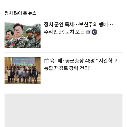
정치 많이 본 뉴스
정치 군인 득세…보신주의 팽배…
주적인 北 눈치 보는 軍
前 육·해·공군총장 46명 "사관학교
통합 재검토 강력 건의"