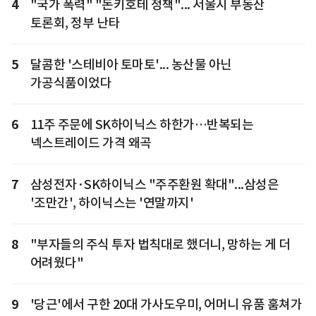
4
"국가 폭력" "돈키호테 정책"... 서울시 부동산
토론회, 정부 난타
5
달콤한 '스테비아 토마토'... 농산물 아닌
가공식품이었다
6
11주 주문에 SK하이닉스 하한가…반복되는
넥스트레이드 가격 왜곡
7
삼성전자·SK하이닉스 "주주환원 확대"...삼성은
'조만간', 하이닉스는 '연말까지'
8
"부자들의 주식 투자 법칙대로 했더니, 망하는 게 더
어려웠다"
9
'당근'에서 구한 20대 가사도우미, 어머니 유품 훔쳐가