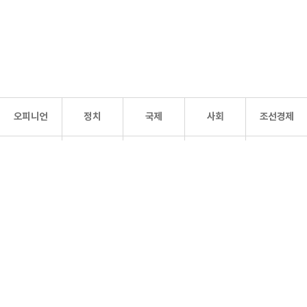
오피니언
정치
국제
사회
조선경제
문화·
조선
스포츠
건강
조선몰
연예
리더스
조선일보 공식 SNS
개인정보처리방침
사이트맵
Copyright 조선일보 All rights reserved. 무단 전재 및 재배포 금지.