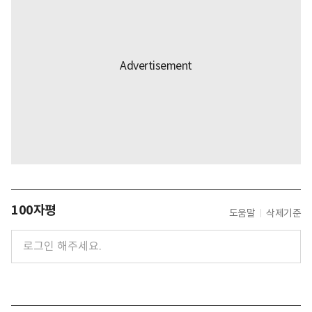
100자평
도움말
삭제기준