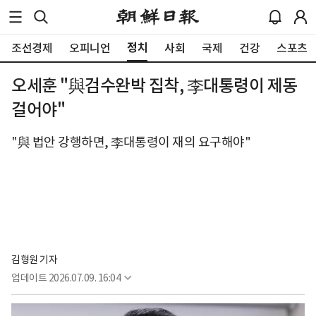
정치
조선경제
오피니언
사회
국제
건강
스포츠
오세훈 "與검수완박 집착, 李대통령이 제동
걸어야"
"與 법안 강행하면, 李대통령이 재의 요구해야"
김형원 기자
업데이트
2026.07.09. 16:04