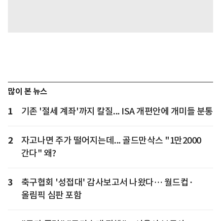
많이 본 뉴스
1
기존 '절세 계좌'까지 칼질... ISA 개편안에 개미들 분통
2
자고나면 주가 떨어지는데... 골드만삭스 "1만2000
간다" 왜?
3
축구협회 '성접대' 감사보고서 나왔다… 월드컵·
올림픽 심판 포함