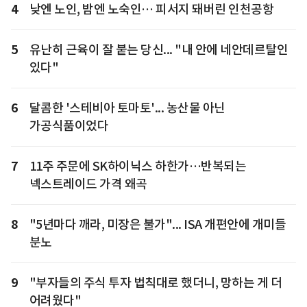
4
낮엔 노인, 밤엔 노숙인… 피서지 돼버린 인천공항
5
유난히 근육이 잘 붙는 당신... "내 안에 네안데르탈인
있다"
6
달콤한 '스테비아 토마토'... 농산물 아닌
가공식품이었다
7
11주 주문에 SK하이닉스 하한가…반복되는
넥스트레이드 가격 왜곡
8
"5년마다 깨라, 미장은 불가"... ISA 개편안에 개미들
분노
9
"부자들의 주식 투자 법칙대로 했더니, 망하는 게 더
어려웠다"