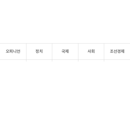
오피니언
정치
국제
사회
조선경제
문화·
조선
스포츠
건강
조선몰
연예
리더스
조선일보 공식 SNS
개인정보처리방침
사이트맵
Copyright 조선일보 All rights reserved. 무단 전재 및 재배포 금지.