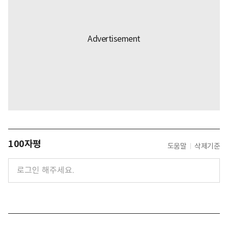
100자평
도움말
삭제기준