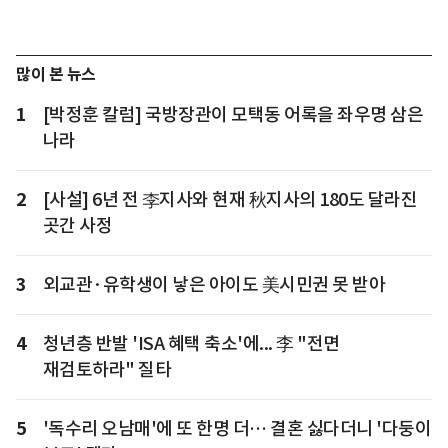
많이 본 뉴스
1
[박정훈 칼럼] 국방장관이 모택동 어록을 좌우명 삼은
나라
2
[사설] 6년 전 李지사와 현재 秋지사의 180도 달라진
곳간 사정
3
외교관·유학생이 낳은 아이도 美시민권 못 받아
4
청년층 반발 'ISA 혜택 축소'에... 李 "전면
재검토하라" 질타
5
'독수리 오남매'에 또 한명 더… 결혼 싫다더니 '다둥이