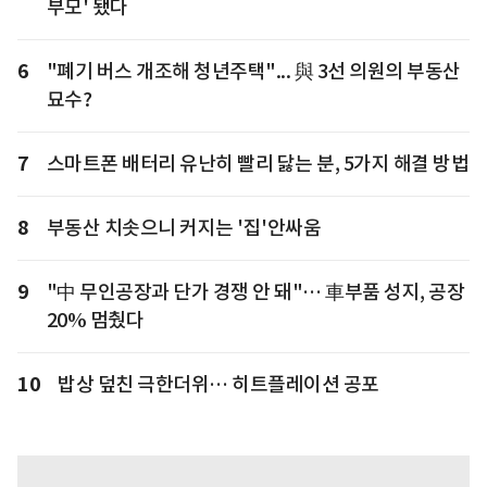
부모' 됐다
6
"폐기 버스 개조해 청년주택"... 與 3선 의원의 부동산
묘수?
7
스마트폰 배터리 유난히 빨리 닳는 분, 5가지 해결 방법
8
부동산 치솟으니 커지는 '집'안싸움
9
"中 무인공장과 단가 경쟁 안 돼"… 車부품 성지, 공장
20% 멈췄다
10
밥상 덮친 극한더위… 히트플레이션 공포