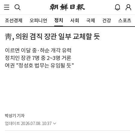
정치
조선경제
오피니언
사회
국제
건강
스포츠
靑, 의원 겸직 장관 일부 교체할 듯
이르면 이달 중·하순 개각 유력
정치인 장관 7명 중 2~3명 거론
여권 "정성호 법무는 유임될 듯"
박상기 기자
업데이트
2026.07.08. 10:37