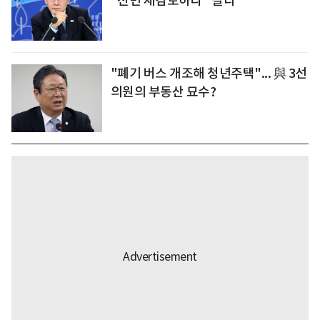
"전면 재검토하라" 질타
"폐기 버스 개조해 청년주택"... 與 3선
의원의 부동산 묘수?