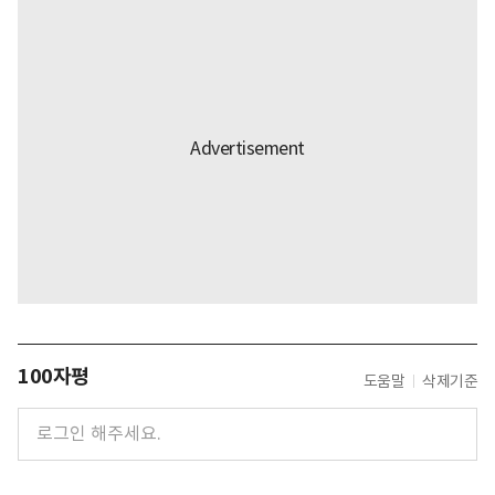
100자평
도움말
삭제기준