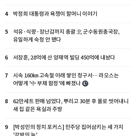
4
박정희 대통령과 욕쟁이 할머니 이야기
5
석유·식량·장난감까지 총괄 北 군수동원총국장,
유일하게 숙청 안 됐다
6
서장훈, 28억에 산 양재역 빌딩 450억에 내놨다
7
시속 160㎞ 고속철 아래 쌓인 청구서… 라오스는
어떻게 '中 부채 함정'에 빠졌나
8
62만세트 판매 넘었다, 뿌리고 30분 후 물로 씻어내니
새 집 같은 욕실과 주방
9
[박성민의 정치 포커스] 민주당 집어삼키는 세 가지
'강박의 늪'