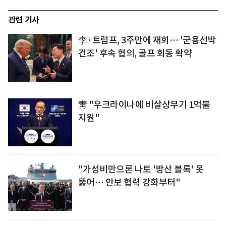
관련 기사
李·트럼프, 3주만에 재회… '군용선박
건조' 후속 협의, 골프 회동 확약
靑 "우크라이나에 비살상무기 1억불
지원"
"가성비만으론 나토 '방산 블록' 못
뚫어… 안보 협력 강화부터"