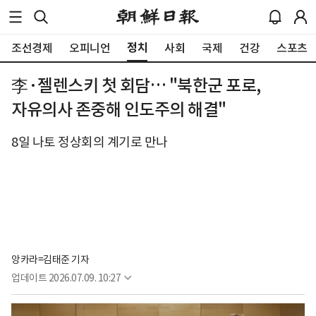
정치
조선경제
오피니언
사회
국제
건강
스포츠
李·젤렌스키 첫 회담… "북한군 포로,
자유의사 존중해 인도주의 해결"
8일 나토 정상회의 계기로 만나
앙카라=김태준 기자
업데이트
2026.07.09. 10:27