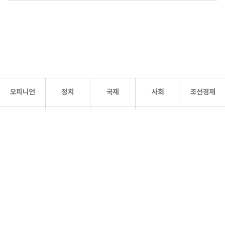
오피니언
정치
국제
사회
조선경제
문화·
조선
스포츠
건강
조선몰
연예
리더스
조선일보 공식 SNS
개인정보처리방침
사이트맵
Copyright 조선일보 All rights reserved. 무단 전재 및 재배포 금지.