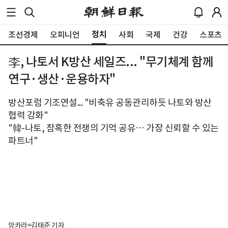
정치
조선경제
오피니언
사회
국제
건강
스포츠
李, 나토서 K방산 세일즈... "무기체계 함께
연구·생산·운용하자"
방산포럼 기조연설... "비축유 공동관리하듯 나토와 방산
협력 강화"
"韓-나토, 참혹한 전쟁의 기억 공유… 가장 신뢰할 수 있는
파트너"
앙카라=김태준 기자