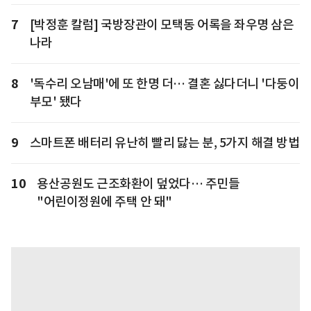
7
[박정훈 칼럼] 국방장관이 모택동 어록을 좌우명 삼은
나라
8
'독수리 오남매'에 또 한명 더… 결혼 싫다더니 '다둥이
부모' 됐다
9
스마트폰 배터리 유난히 빨리 닳는 분, 5가지 해결 방법
10
용산공원도 근조화환이 덮었다… 주민들
"어린이정원에 주택 안 돼"