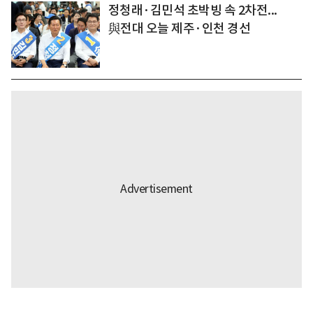
정청래·김민석 초박빙 속 2차전...
與전대 오늘 제주·인천 경선