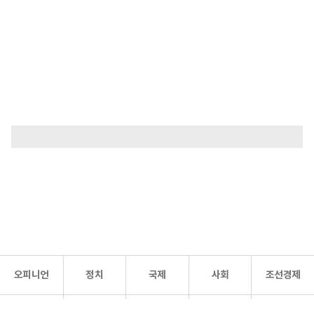
오피니언
정치
국제
사회
조선경제
문화·
조선
스포츠
건강
조선몰