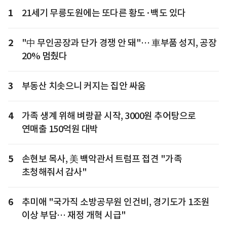
1
21세기 무릉도원에는 또다른 황도·백도 있다
2
"中 무인공장과 단가 경쟁 안 돼"… 車부품 성지, 공장
20% 멈췄다
3
부동산 치솟으니 커지는 집안 싸움
4
가족 생계 위해 벼랑끝 시작, 3000원 추어탕으로
연매출 150억원 대박
5
손현보 목사, 美 백악관서 트럼프 접견 "가족
초청해줘서 감사"
6
추미애 "국가직 소방공무원 인건비, 경기도가 1조원
이상 부담… 재정 개혁 시급"