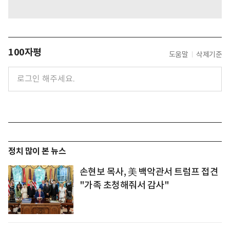
100자평
도움말
삭제기준
정치 많이 본 뉴스
손현보 목사, 美 백악관서 트럼프 접견
"가족 초청해줘서 감사"