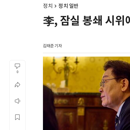
정치
정치 일반
李, 잠실 봉쇄 시위
김태준 기자
0