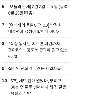
6
[오늘의 운세] 8월 8일 토요일 (음력
6월 26일 甲寅)
7
[유석재의 돌발史전 2.0] 박정희
대통령과 욕쟁이 할머니 이야기
8
"직접 농사 안 지으면 내년까지
팔아라"… 양도세 중과에 떨고 있는
6070
9
집주인 전화가 두려운 세입자들
10
62만세트 판매 넘었다, 뿌리고
30분 후 물로 씻어내니 새 집 같은
욕실과 주방