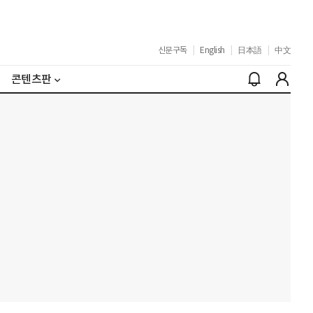
신문구독
|
English
|
日本語
|
中文
콘텐츠판