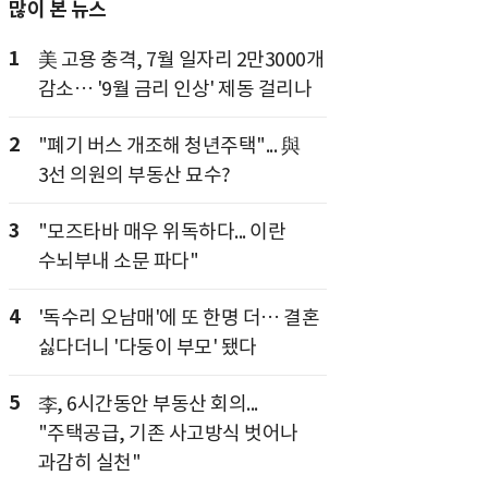
많이 본 뉴스
1
美 고용 충격, 7월 일자리 2만3000개
감소… '9월 금리 인상' 제동 걸리나
2
"폐기 버스 개조해 청년주택"... 與
3선 의원의 부동산 묘수?
3
"모즈타바 매우 위독하다... 이란
수뇌부내 소문 파다"
4
'독수리 오남매'에 또 한명 더… 결혼
싫다더니 '다둥이 부모' 됐다
5
李, 6시간동안 부동산 회의...
"주택공급, 기존 사고방식 벗어나
과감히 실천"