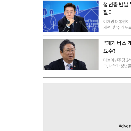
청년층 반발 '
질타
이재명 대통령이 
개편 및 ‘주가 누
"폐기 버스 
묘수?
더불어민주당 3선
고, 대학가 청년들