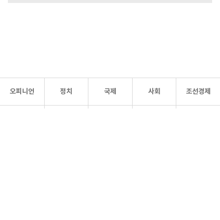
오피니언
정치
국제
사회
조선경제
문화·
조선
스포츠
건강
조선몰
연예
리더스
조선일보 공식 SNS
개인정보처리방침
사이트맵
Copyright 조선일보 All rights reserved. 무단 전재 및 재배포 금지.