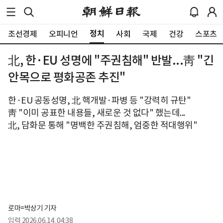
정치
조선경제
오피니언
사회
국제
건강
스포츠
北, 한·EU 성명에 "주권침해" 반발...靑 "긴
안목으로 평화공존 추진"
한·EU 공동성명, 北 핵개발·파병 등 "강력히 규탄"
靑 "이미 공표한 내용들, 새로운 것 없다" 했는데...
北, 담화문 통해 "명백한 주권침해, 엄중한 적대행위"
로마=박상기 기자
입력
2026.06.14. 04:38