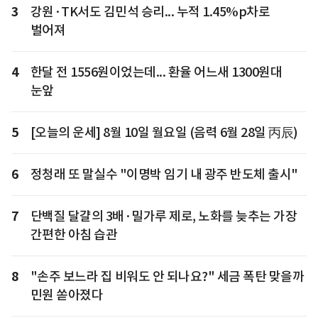
3
강원·TK서도 김민석 승리... 누적 1.45%p차로
벌어져
4
한달 전 1556원이었는데... 환율 어느새 1300원대
눈앞
5
[오늘의 운세] 8월 10일 월요일 (음력 6월 28일 丙辰)
6
정청래 또 말실수 "이명박 임기 내 광주 반도체 출시"
7
단백질 달걀의 3배·밀가루 제로, 노화를 늦추는 가장
간편한 아침 습관
8
"손주 보느라 집 비워도 안 되나요?" 세금 폭탄 맞을까
민원 쏟아졌다