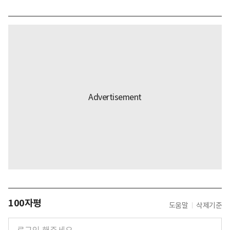
100자평
도움말
삭제기준