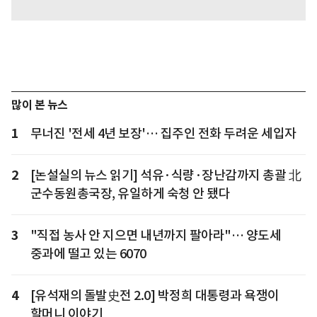
많이 본 뉴스
1
무너진 '전세 4년 보장'… 집주인 전화 두려운 세입자
2
[논설실의 뉴스 읽기] 석유·식량·장난감까지 총괄 北
군수동원총국장, 유일하게 숙청 안 됐다
3
"직접 농사 안 지으면 내년까지 팔아라"… 양도세
중과에 떨고 있는 6070
4
[유석재의 돌발史전 2.0] 박정희 대통령과 욕쟁이
할머니 이야기