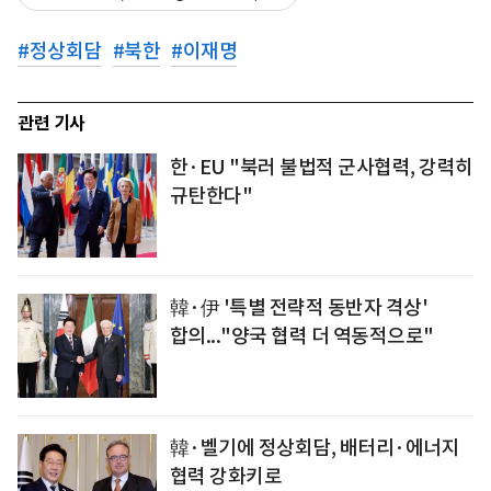
#
정상회담
#
북한
#
이재명
관련 기사
한·EU "북러 불법적 군사협력, 강력히
규탄한다"
韓·伊 '특별 전략적 동반자 격상'
합의..."양국 협력 더 역동적으로"
韓·벨기에 정상회담, 배터리·에너지
협력 강화키로