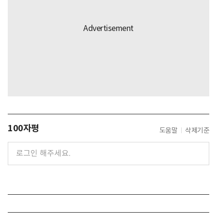
100자평
도움말
삭제기준