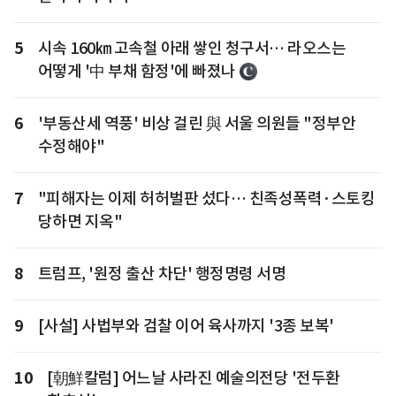
5
시속 160㎞ 고속철 아래 쌓인 청구서… 라오스는
어떻게 '中 부채 함정'에 빠졌나
6
'부동산세 역풍' 비상 걸린 與 서울 의원들 "정부안
수정해야"
7
"피해자는 이제 허허벌판 섰다… 친족성폭력·스토킹
당하면 지옥"
8
트럼프, '원정 출산 차단' 행정명령 서명
9
[사설] 사법부와 검찰 이어 육사까지 '3종 보복'
10
[朝鮮칼럼] 어느날 사라진 예술의전당 '전두환