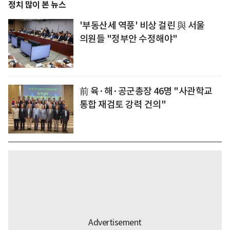
정치 많이 본 뉴스
'부동산세 역풍' 비상 걸린 與 서울
의원들 "정부안 수정해야"
前 육·해·공군총장 46명 "사관학교
통합 재검토 강력 건의"