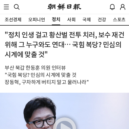
정치
조선경제
오피니언
사회
국제
건강
스포츠
"정치 인생 걸고 황산벌 전투 치러, 보수 재건
위해 그 누구와도 연대… 국힘 복당? 민심의
시계에 맞출 것"
부산 북갑 한동훈 의원 인터뷰
"국힘 복당? 민심의 시계에 맞출 것
장동혁, 구차하게 버티지 말고 물러나라"