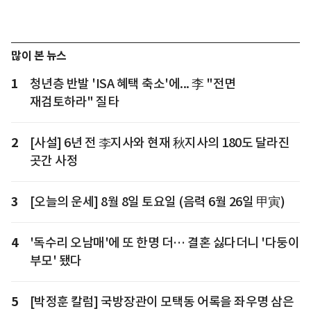
많이 본 뉴스
1
청년층 반발 'ISA 혜택 축소'에... 李 "전면
재검토하라" 질타
2
[사설] 6년 전 李지사와 현재 秋지사의 180도 달라진
곳간 사정
3
[오늘의 운세] 8월 8일 토요일 (음력 6월 26일 甲寅)
4
'독수리 오남매'에 또 한명 더… 결혼 싫다더니 '다둥이
부모' 됐다
5
[박정훈 칼럼] 국방장관이 모택동 어록을 좌우명 삼은