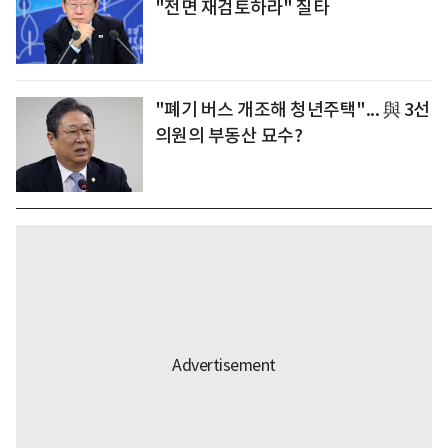
"전면 재검토하라" 질타
"폐기 버스 개조해 청년주택"... 與 3선
의원의 부동산 묘수?