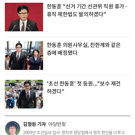
한동훈 "선거 기간 선관위 직원 휴가·
휴직 제한법도 발의하겠다"
한동훈 의원사무실, 친한계와 같은
층에 배정됐다
'초선 한동훈' 첫 등원..."보수 재건
하겠다"
김형원 기자
야당반장
2009년 조선일보 입사. 정치부 정당팀에서 정치 현안을 다루고