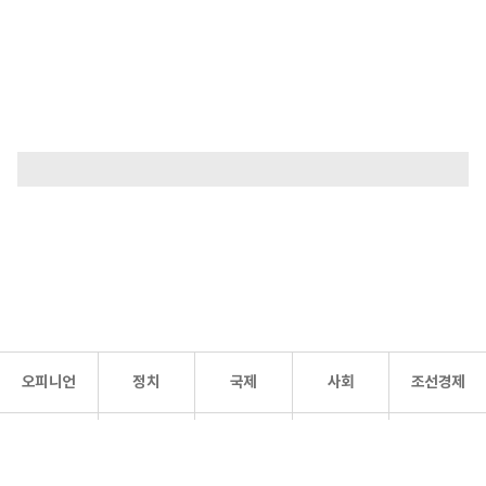
오피니언
정치
국제
사회
조선경제
문화·
조선
스포츠
건강
조선몰
연예
리더스