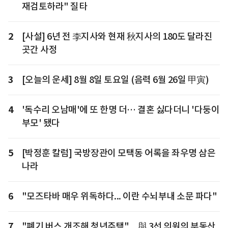
재검토하라" 질타
2
[사설] 6년 전 李지사와 현재 秋지사의 180도 달라진
곳간 사정
3
[오늘의 운세] 8월 8일 토요일 (음력 6월 26일 甲寅)
4
'독수리 오남매'에 또 한명 더… 결혼 싫다더니 '다둥이
부모' 됐다
5
[박정훈 칼럼] 국방장관이 모택동 어록을 좌우명 삼은
나라
6
"모즈타바 매우 위독하다... 이란 수뇌부내 소문 파다"
7
"폐기 버스 개조해 청년주택"... 與 3선 의원의 부동산