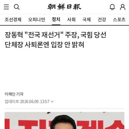
정치
조선경제
오피니언
사회
국제
건강
스포츠
장동혁 "전국 재선거" 주장, 국힘 당선
단체장 사퇴론엔 입장 안 밝혀
이해인 기자
업데이트
2026.06.09. 13:57