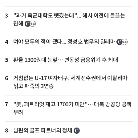
3
"과거 육군대학도 뺏겼는데"... 해사 이전에 들끓는
진해
4
여야 모두의 적이 됐다... 정성호 법무의 딜레마
5
환율 1300원대 눈앞… 변동성 금융위기 후 최대
6
거침없는 U-17 여자배구, 세계선수권에서 이탈리아
꺾고 파죽의 3연승
7
"美, 패트리엇 재고 1700기 미만"… 대북 방공망 공백
우려
8
남편의 골프 파트너의 정체