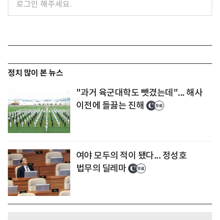
정치 많이 본 뉴스
"과거 육군대학도 뺏겼는데"... 해사
이전에 들끓는 진해
여야 모두의 적이 됐다... 정성호
법무의 딜레마