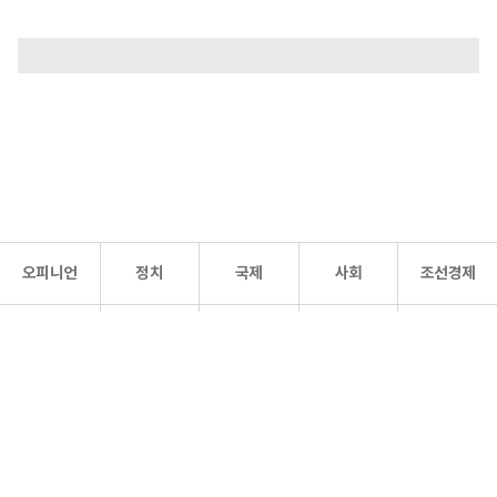
오피니언
정치
국제
사회
조선경제
문화·
조선
스포츠
건강
조선몰
연예
리더스
조선일보 공식 SNS