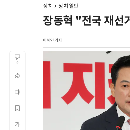
정치
정치 일반
장동혁 "전국 재선거
이해인 기자
0