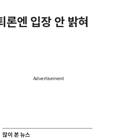
퇴론엔 입장 안 밝혀
많이 본 뉴스