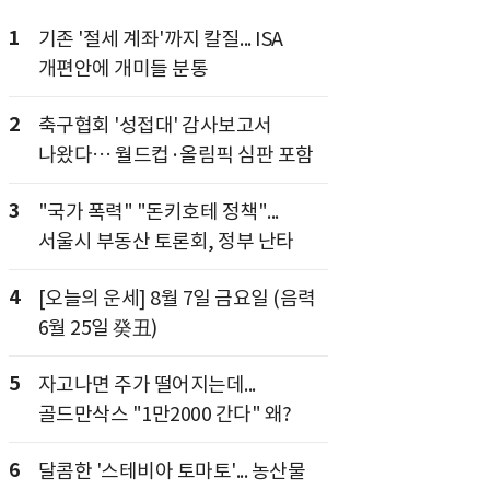
1
기존 '절세 계좌'까지 칼질... ISA
개편안에 개미들 분통
2
축구협회 '성접대' 감사보고서
나왔다… 월드컵·올림픽 심판 포함
3
"국가 폭력" "돈키호테 정책"...
서울시 부동산 토론회, 정부 난타
4
[오늘의 운세] 8월 7일 금요일 (음력
6월 25일 癸丑)
5
자고나면 주가 떨어지는데...
골드만삭스 "1만2000 간다" 왜?
6
달콤한 '스테비아 토마토'... 농산물