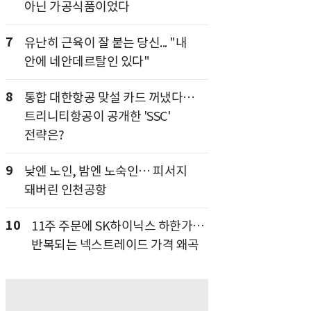
아닌 가공식품이었다
7
유난히 근육이 잘 붙는 당신... "내
안에 네안데르탈인 있다"
8
통합 대한항공 맞설 카드 꺼냈다…
트리니티항공이 공개한 'SSC'
전략은?
9
낮엔 노인, 밤엔 노숙인… 피서지
돼버린 인천공항
10
11주 주문에 SK하이닉스 하한가…
반복되는 넥스트레이드 가격 왜곡