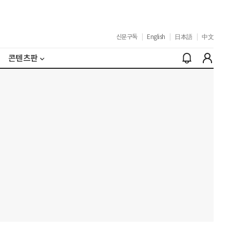
신문구독
|
English
|
日本語
|
中文
콘텐츠판