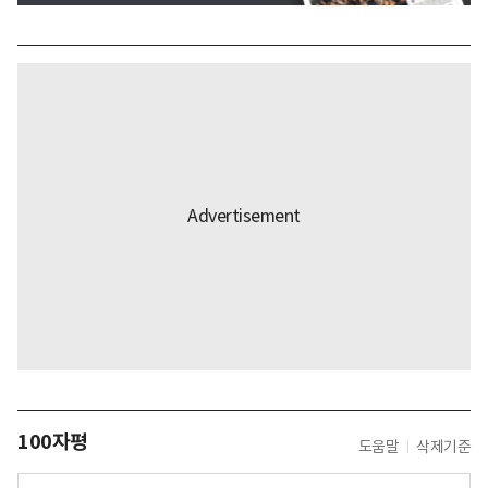
100자평
도움말
삭제기준