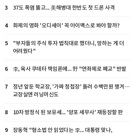
3
37도 폭염 뚫고... 美해병대 한반도 첫 드론 사격
4
화제의 영화 '오디세이' 꼭 아이맥스로 봐야 할까?
5
"부자들의 주식 투자 법칙대로 했더니, 망하는 게 더
어려웠다"
6
李, 육사 쿠데타 책임론에... 野 "연좌제로 폐교" 반발
7
정년 앞둔 학교장, '가짜 청첩장' 돌려 수백만원 챙겨…
교장실엔 러닝머신도
8
10차 방정식 된 보유세... '양포 세무사' 재등장할 판
9
장동혁 "형소법 안 읽었다는 李... 대통령 맞나,