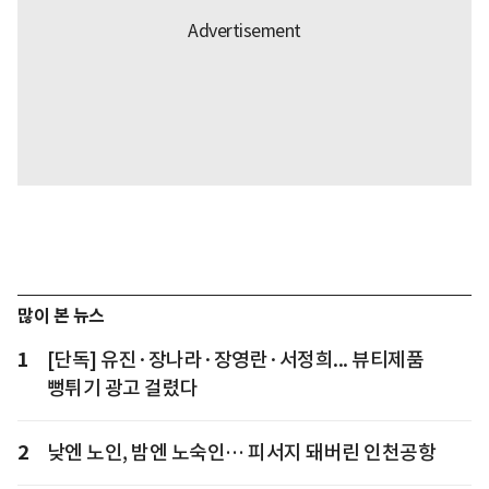
많이 본 뉴스
1
[단독] 유진·장나라·장영란·서정희... 뷰티제품
뻥튀기 광고 걸렸다
2
낮엔 노인, 밤엔 노숙인… 피서지 돼버린 인천공항