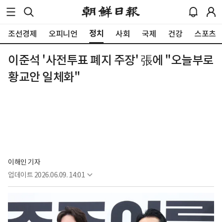
정치
조선경제
오피니언
사회
국제
건강
스포츠
이준석 '사전투표 폐지 주장' 張에 "오늘부로
황교안 일체화"
이해인 기자
업데이트
2026.06.09. 14:01