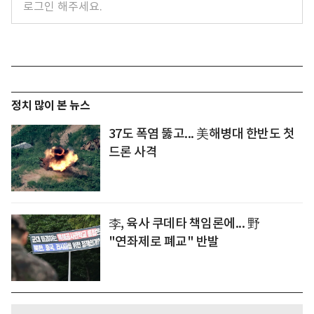
정치 많이 본 뉴스
37도 폭염 뚫고... 美해병대 한반도 첫
드론 사격
李, 육사 쿠데타 책임론에... 野
"연좌제로 폐교" 반발