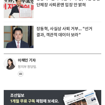
단체장 사퇴론엔 입장 안 밝혀
장동혁, 사실상 사퇴 거부... "선거
결과, 객관적 데이터 보라"
이해인 기자
정치부 정당팀.