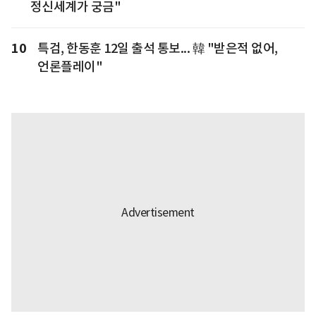
정신세계가 궁금"
10
특검, 한동훈 12일 출석 통보... 韓 "받은적 없어,
언론플레이"