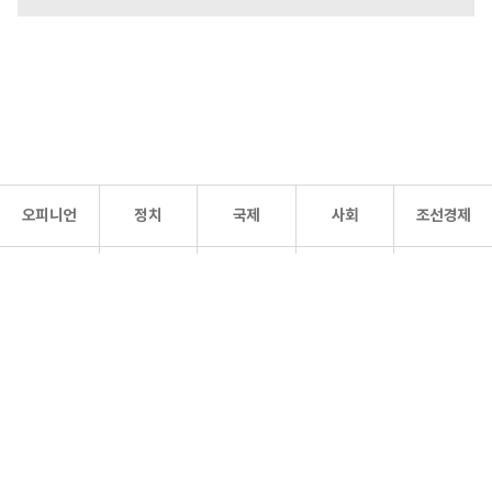
오피니언
정치
국제
사회
조선경제
문화·
조선
스포츠
건강
조선몰
연예
리더스
조선일보 공식 SNS
개인정보처리방침
사이트맵
Copyright 조선일보 All rights reserved. 무단 전재 및 재배포 금지.