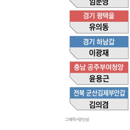
그래픽=양인성