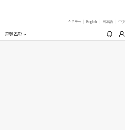
신문구독
|
English
|
日本語
|
中文
콘텐츠판