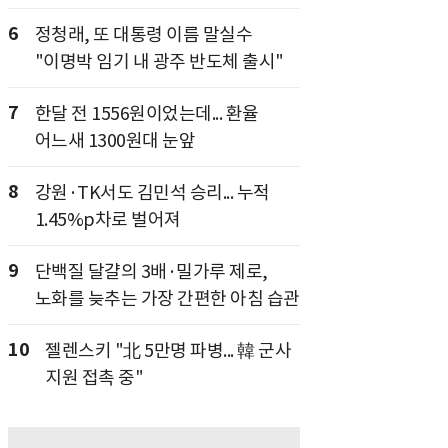
6
정청래, 또 대통령 이름 말실수
"이명박 임기 내 광주 반도체 출시"
7
한달 전 1556원이었는데... 환율
어느새 1300원대 눈앞
8
강원·TK서도 김민석 승리... 누적
1.45%p차로 벌어져
9
단백질 달걀의 3배·밀가루 제로,
노화를 늦추는 가장 간편한 아침 습관
10
젤렌스키 "北 5만명 파병... 韓 군사
지원 접촉 중"