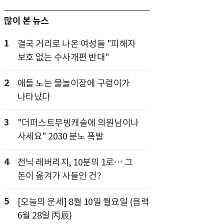
많이 본 뉴스
1
결국 거리로 나온 여성들 "피해자
보호 없는 수사개편 반대"
2
애들 노는 물놀이장에 구렁이가
나타났다
3
"더퍼스트무빙캐슬에 의원님이나
사세요" 2030 분노 폭발
4
전닉 레버리지, 10분의 1로… 그
돈이 옮겨가 사들인 건?
5
[오늘의 운세] 8월 10일 월요일 (음력
6월 28일 丙辰)