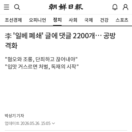
정치
조선경제
오피니언
사회
국제
건강
스포츠
李 '일베 폐쇄' 글에 댓글 2200개… 공방
격화
"혐오와 조롱, 단죄하고 끊어내야"
"입맛 거스르면 처벌, 독재의 시작"
박상기 기자
업데이트
2026.05.26. 15:05