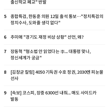
출신학교 폐교" 반발
5
종합특검, 한동훈 의원 12일 출석 통보…"정치특검의
정치수사, 도와줄 생각 없다"
6
추미애 "경기도 재정 비상 상황" 선언, 왜?
7
장동혁 "형소법 안 읽었다는 李... 대통령 맞나,
정신세계가 궁금"
8
[김창균 칼럼] 4050 기득권 수호 정권, 2030엔 피눈물
선사
9
[속보] 코스피, 장중 6300선 내줘... 매도 사이드카
발동