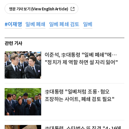
영문 기사 보기 (View English Article)
#
이재명
일베 폐쇄
일베 폐쇄 검토
일베
관련 기사
이준석, 李대통령 "일베 폐쇄"에…
"정치가 제 역할 하면 설 자리 잃어"
李대통령 "일베처럼 조롱·혐오
조장하는 사이트, 폐쇄 검토 필요"
李대통령, 스타벅스 또 직격 "4·16에