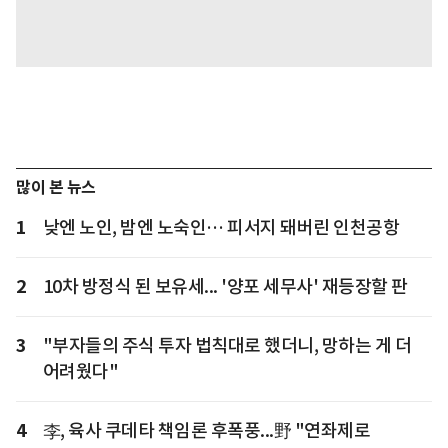
많이 본 뉴스
1
낮엔 노인, 밤엔 노숙인… 피서지 돼버린 인천공항
2
10차 방정식 된 보유세... '양포 세무사' 재등장할 판
3
"부자들의 주식 투자 법칙대로 했더니, 망하는 게 더
어려웠다"
4
李, 육사 쿠데타 책임론 후폭풍...野 "연좌제로