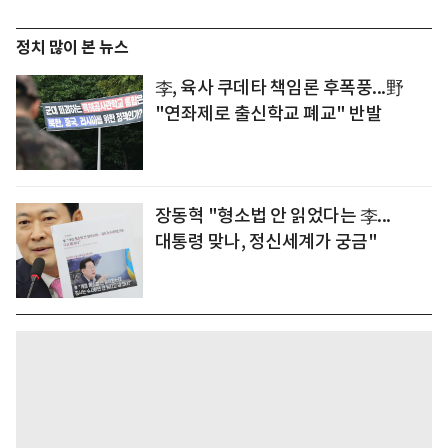
정치 많이 본 뉴스
李, 육사 쿠데타 책임론 후폭풍...野
"연좌제로 출신학교 폐교" 반발
장동혁 "형소법 안 읽었다는 李...
대통령 맞나, 정신세계가 궁금"