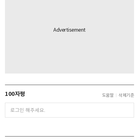
100자평
도움말
삭제기준