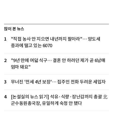
많이 본 뉴스
1
"직접 농사 안 지으면 내년까지 팔아라"… 양도세
중과에 떨고 있는 6070
2
"9년 만에 여덟 식구… 결혼 안 하려던 제가 곧 6남매
엄마 돼요"
3
무너진 '전세 4년 보장'… 집주인 전화 두려운 세입자
4
[논설실의 뉴스 읽기] 석유·식량·장난감까지 총괄 北
군수동원총국장, 유일하게 숙청 안 됐다