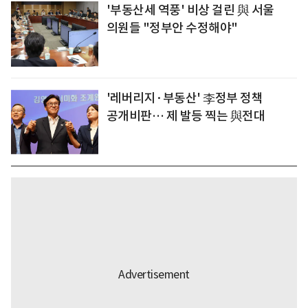
'부동산세 역풍' 비상 걸린 與 서울
의원들 "정부안 수정해야"
'레버리지·부동산' 李정부 정책
공개비판… 제 발등 찍는 與전대