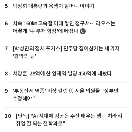
5
박정희 대통령과 욕쟁이 할머니 이야기
6
시속 160㎞ 고속철 아래 쌓인 청구서… 라오스는
어떻게 '中 부채 함정'에 빠졌나
7
[박성민의 정치 포커스] 민주당 집어삼키는 세 가지
'강박의 늪'
8
서장훈, 28억에 산 양재역 빌딩 450억에 내놨다
9
'부동산세 역풍' 비상 걸린 與 서울 의원들 "정부안
수정해야"
10
[단독] "AI 시대에 컴공은 주산 배우는 셈… 차라리
취업 잘 되는 철학과로"