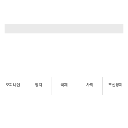
오피니언
정치
국제
사회
조선경제
문화·
조선
스포츠
건강
조선몰
연예
리더스
조선일보 공식 SNS