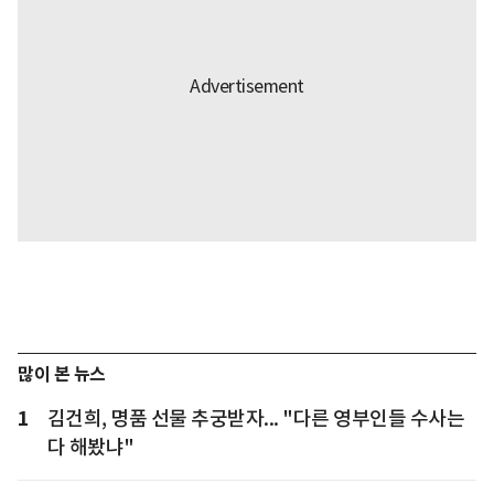
많이 본 뉴스
1
김건희, 명품 선물 추궁받자... "다른 영부인들 수사는
다 해봤냐"