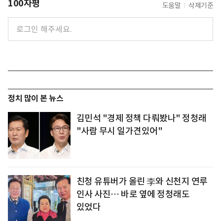
100자평
도움말
삭제기준
정치 많이 본 뉴스
김민석 "경제 정책 다뤄봤나" 정청래
"사람 무시 일가견있어"
친청 유튜버가 올린 李와 신천지 연루
인사 사진… 바로 옆에 정청래도
있었다