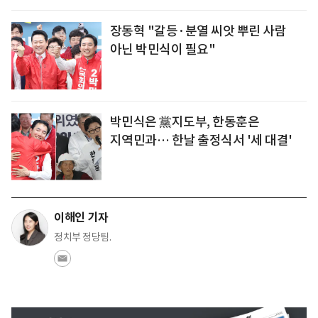
장동혁 "갈등·분열 씨앗 뿌린 사람
아닌 박민식이 필요"
박민식은 黨지도부, 한동훈은
지역민과… 한날 출정식서 '세 대결'
이해인 기자
정치부 정당팀.