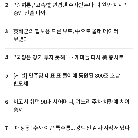
2
"원희룡, '고속道 변경땐 수사받는다'며 원안 지시"
증인 진술 나와
3
英해군의 첩보용 드론 보트, 中으로 몰래 데이터
보냈다
4
"국장은 장기 투자 못해"… 개미들 다시 美 증시로
5
[사설] 민주당 대표 표 몰이에 동원된 800조 호남
반도체
6
차고서 쉬던 90대 시어머니, 며느리 주차 차량에 치여
숨져
7
'대장동' 수사 이끈 특수통... 강백신 검사 사직서 냈다