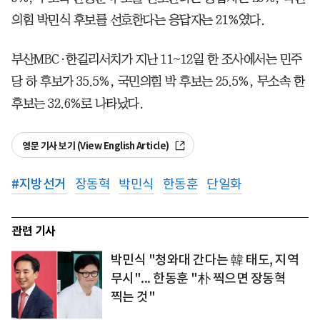
의힘 박민식 후보를 선호한다는 응답자는 21%였다.
부산MBC·한길리서치가 지난 11~12일 한 조사에서는 민주
당 하 후보가 35.5%, 국민의힘 박 후보는 25.5%, 무소속 한
후보는 32.6%로 나타났다.
영문 기사 보기 (View English Article)
#
지방선거
장동혁
박민식
한동훈
단일화
관련 기사
박민식 "청와대 간다는 韓 태도, 지역
무시"... 한동훈 "朴 찍으면 장동혁
찍는 것"