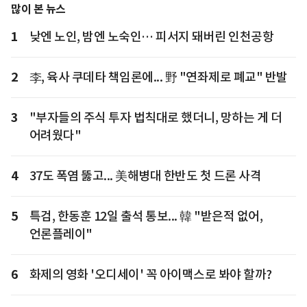
많이 본 뉴스
1
낮엔 노인, 밤엔 노숙인… 피서지 돼버린 인천공항
2
李, 육사 쿠데타 책임론에... 野 "연좌제로 폐교" 반발
3
"부자들의 주식 투자 법칙대로 했더니, 망하는 게 더
어려웠다"
4
37도 폭염 뚫고... 美해병대 한반도 첫 드론 사격
5
특검, 한동훈 12일 출석 통보... 韓 "받은적 없어,
언론플레이"
6
화제의 영화 '오디세이' 꼭 아이맥스로 봐야 할까?