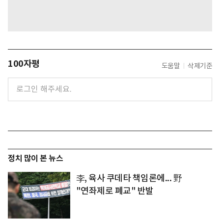
100자평
도움말
삭제기준
정치 많이 본 뉴스
李, 육사 쿠데타 책임론에... 野
"연좌제로 폐교" 반발