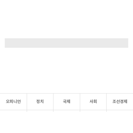
오피니언
정치
국제
사회
조선경제
문화·
조선
스포츠
건강
조선몰
연예
리더스