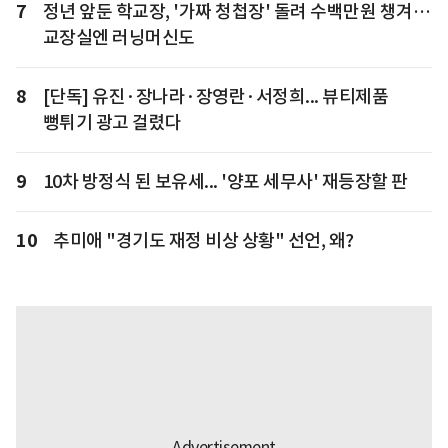
7
정년 앞둔 학교장, '가짜 청첩장' 돌려 수백만원 챙겨…
교장실엔 러닝머신도
8
[단독] 유진·장나라·장영란·서정희... 뷰티제품
뻥튀기 광고 걸렸다
9
10차 방정식 된 보유세... '양포 세무사' 재등장할 판
10
추미애 "경기도 재정 비상 상황" 선언, 왜?