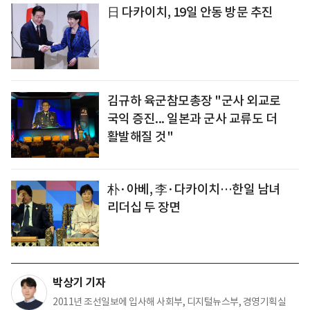
日 다카이치, 19일 안동 방문 추진
김규하 육군참모총장 "군사 외교로
국익 증진... 일본과 군사 교류도 더
활발해질 것"
朴·아베, 李·다카이치…한일 남녀
리더십 두 장면
박상기 기자
2011년 조선일보에 입사해 사회부, 디지털뉴스부, 경영기획실