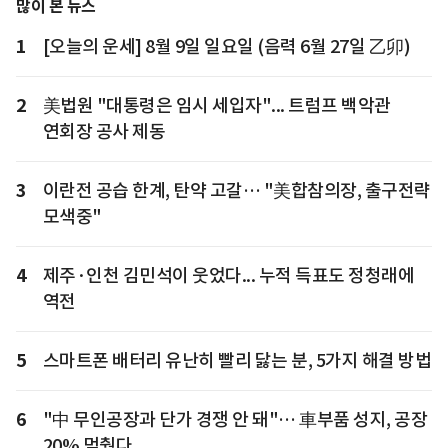
많이 본 뉴스
1
[오늘의 운세] 8월 9일 일요일 (음력 6월 27일 乙卯)
2
美법원 "대통령은 임시 세입자"... 트럼프 백악관
연회장 공사 제동
3
이란전 공습 한계, 탄약 고갈… "美합참의장, 출구전략
모색중"
4
제주·인천 김민석이 웃었다... 누적 득표도 정청래에
역전
5
스마트폰 배터리 유난히 빨리 닳는 분, 5가지 해결 방법
6
"中 무인공장과 단가 경쟁 안 돼"… 車부품 성지, 공장
20% 멈췄다