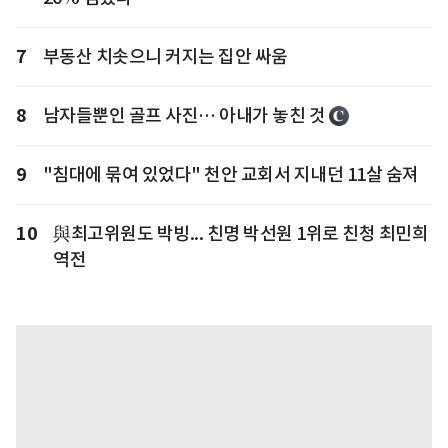
7
부동산 치솟으니 커지는 집안 싸움
8
남자들뿐인 골프 사진… 아내가 놓친 것
9
"침대에 묶여 있었다" 천안 교회서 지내던 11살 숨져
10
與최고위원도 박빙... 친명 박선원 1위로 친청 최민희
역전