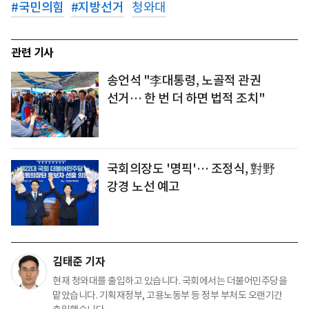
#
국민의힘
#
지방선거
청와대
관련 기사
송언석 "李대통령, 노골적 관권
선거… 한 번 더 하면 법적 조치"
국회의장도 '명픽'… 조정식, 對野
강경 노선 예고
김태준 기자
현재 청와대를 출입하고 있습니다. 국회에서는 더불어민주당을
맡았습니다. 기획재정부, 고용노동부 등 정부 부처도 오랜기간