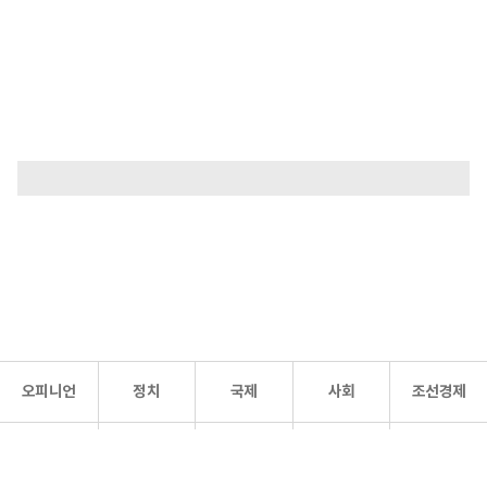
오피니언
정치
국제
사회
조선경제
문화·
조선
스포츠
건강
조선몰
연예
리더스