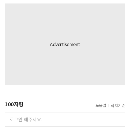
100자평
도움말
삭제기준