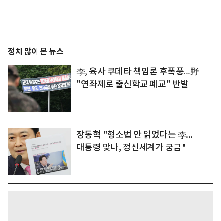
정치 많이 본 뉴스
李, 육사 쿠데타 책임론 후폭풍...野
"연좌제로 출신학교 폐교" 반발
장동혁 "형소법 안 읽었다는 李...
대통령 맞나, 정신세계가 궁금"