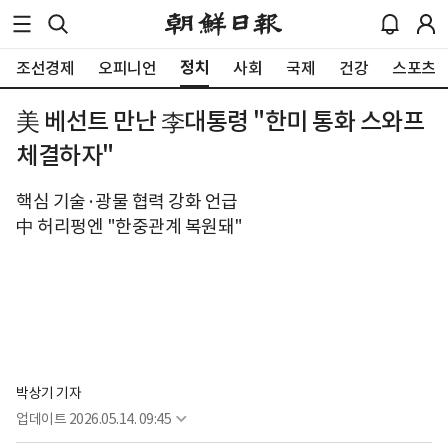
정치
조선경제
오피니언
사회
국제
건강
스포츠
美 베선트 만난 李대통령 "한미 통화 스와프
체결하자"
핵심 기술·광물 협력 강화 언급
中 허리펑엔 "한중관계 복원돼"
박상기 기자
업데이트
2026.05.14. 09:45