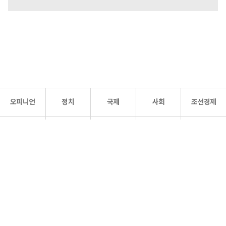
오피니언
정치
국제
사회
조선경제
문화·
조선
스포츠
건강
조선몰
연예
리더스
조선일보 공식 SNS
개인정보처리방침
사이트맵