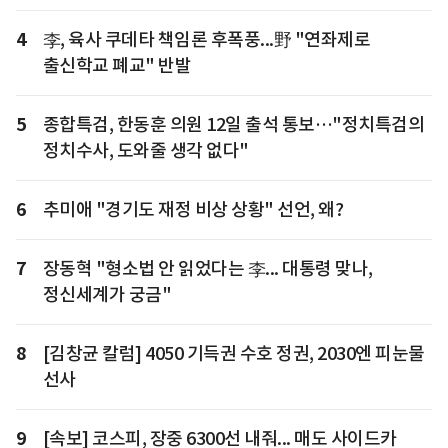
4
李, 육사 쿠데타 책임론 후폭풍...野 "연좌제로
출신학교 폐교" 반발
5
종합특검, 한동훈 의원 12일 출석 통보…"정치특검의
정치수사, 도와줄 생각 없다"
6
추미애 "경기도 재정 비상 상황" 선언, 왜?
7
장동혁 "형소법 안 읽었다는 李... 대통령 맞나,
정신세계가 궁금"
8
[김창균 칼럼] 4050 기득권 수호 정권, 2030엔 피눈물
선사
9
[속보] 코스피, 장중 6300선 내줘... 매도 사이드카