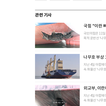
관련 기사
국힘 "이란 빠
국민의힘은 11일
목적 운반선 ‘나무(
나무호 부상 
지난 4일 아랍에
속 화물선 ‘나무호
외교부, 이란
지난 4일 아랍에
속 화물선 ‘나무호