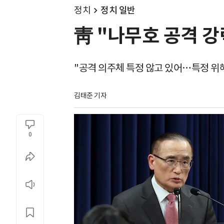
정치
정치 일반
靑 "나무호 공격 강
"공격 의주체 특정 않고 있어…특정 위해
김태준 기자
0