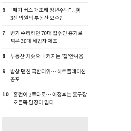
6
"폐기 버스 개조해 청년주택"... 與
3선 의원의 부동산 묘수?
7
변기 수리하던 70대 집주인 흉기로
찌른 30대 세입자 체포
8
부동산 치솟으니 커지는 '집'안싸움
9
밥상 덮친 극한더위… 히트플레이션
공포
10
홈런이 2루타로… 이정후는 홈구장
오른쪽 담장이 밉다