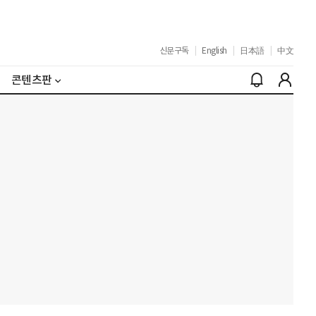
신문구독
|
English
|
日本語
|
中文
콘텐츠판