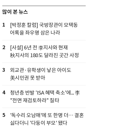
많이 본 뉴스
1
[박정훈 칼럼] 국방장관이 모택동
어록을 좌우명 삼은 나라
2
[사설] 6년 전 李지사와 현재
秋지사의 180도 달라진 곳간 사정
3
외교관·유학생이 낳은 아이도
美시민권 못 받아
4
청년층 반발 'ISA 혜택 축소'에... 李
"전면 재검토하라" 질타
5
'독수리 오남매'에 또 한명 더… 결혼
싫다더니 '다둥이 부모' 됐다