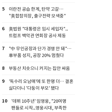
5
이란전 공습 한계, 탄약 고갈…
"美합참의장, 출구전략 모색중"
6
美법원 "대통령은 임시 세입자"...
트럼프 백악관 연회장 공사 제동
7
"中 무인공장과 단가 경쟁 안 돼"…
車부품 성지, 공장 20% 멈췄다
8
부동산 치솟으니 커지는 집안 싸움
9
'독수리 오남매'에 또 한명 더… 결혼
싫다더니 '다둥이 부모' 됐다
10
'데뷔 10주년' 임영웅, "20여명
팬들로 시작...영웅시대, 부족한