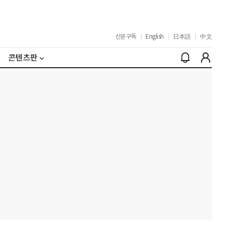
신문구독
|
English
|
日本語
|
中文
콘텐츠판