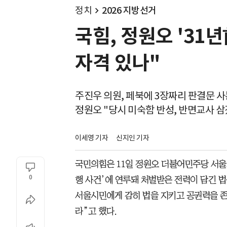
정치
2026 지방선거
국힘, 정원오 '31
자격 있나"
주진우 의원, 페북에 3장짜리 판결문 사
정원오 "당시 미숙함 반성, 반면교사 삼
이세영 기자
신지인 기자
국민의힘은 11일 정원오 더불어민주당 서울시
0
행 사건’에 연루돼 처벌받은 전력이 담긴 법
서울시민에게 감히 법을 지키고 공권력을 존
라”고 했다.