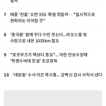
숨져
7
태풍 '찬홈' 오면 35도 폭염 꺾일까… "일시적으로
완화되도 이어질 것"
8
'중국몽' 함께 꾸다 中만 웃는다...라오스를 빚
수렁으로 내몬 1035km 철도
9
"호르무즈가 핵보다 중요"... 이란 안보수장에
'혁명수비대 전설' 초강경파
10
'대장동' 수사 이끈 특수통... 강백신 검사 사직서 냈다