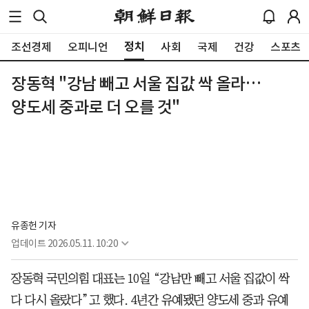
정치
조선경제
오피니언
사회
국제
건강
스포츠
장동혁 "강남 빼고 서울 집값 싹 올라…
양도세 중과로 더 오를 것"
유종헌 기자
업데이트
2026.05.11. 10:20
장동혁 국민의힘 대표는 10일 “강남만 빼고 서울 집값이 싹
다 다시 올랐다”고 했다. 4년간 유예됐던 양도세 중과 유예