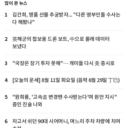
많이 본 뉴스
1
김건희, 명품 선물 추궁받자... "다른 영부인들 수사는
다 해봤냐"
2
英해군의 첩보용 드론 보트, 中으로 몰래 데이터
보냈다
3
"국장은 장기 투자 못해"… 개미들 다시 美 증시로
4
[오늘의 운세] 8월 11일 화요일 (음력 6월 29일 丁巳)
5
"원희룡, '고속道 변경땐 수사받는다'며 원안 지시"
증인 진술 나와
6
차고서 쉬던 90대 시어머니, 며느리 주차 차량에 치여