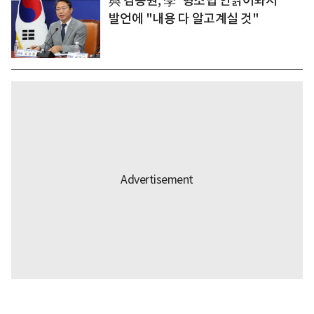
與 김승원, 李 '형소법 안읽어봐서'
발언에 "내용 다 알고계실 것"