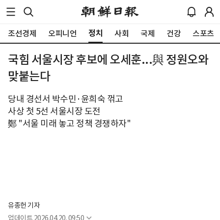
정치
조선경제
오피니언
사회
국제
건강
스포츠
국힘 서울시장 후보에 오세훈...與 정원오와
맞붙는다
당내 경선서 박수민·윤희숙 꺾고
사상 첫 5선 서울시장 도전
鄭 "서울 미래 놓고 정책 경쟁하자"
유종헌 기자
업데이트
2026.04.20. 09:50