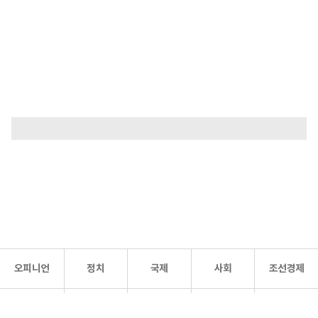
오피니언
정치
국제
사회
조선경제
문화·
조선
스포츠
건강
조선몰
연예
리더스