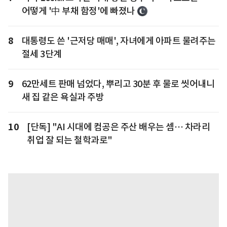
어떻게 '中 부채 함정'에 빠졌나
8
대통령도 쓴 '근저당 매매', 자녀에게 아파트 물려주는
절세 3단계
9
62만세트 판매 넘었다, 뿌리고 30분 후 물로 씻어내니
새 집 같은 욕실과 주방
10
[단독] "AI 시대에 컴공은 주산 배우는 셈… 차라리
취업 잘 되는 철학과로"