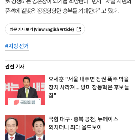
로 경쟁하는 공론장이 되기를 희망한다”면서 “서울 시민의
품격에 걸맞은 정정당당한 승부를 기대한다”고 했다.
영문 기사 보기 (View English Article)
#
지방선거
관련 기사
오세훈 "서울 내주면 정권 폭주 막을
장치 사라져... 방미 장동혁은 후보들
짐"
국힘 대구·충북 공천, 뉴페이스
외치더니 죄다 올드보이