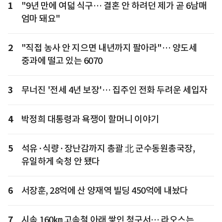
1
"9년 만에 여덟 식구… 결혼 안 하려던 제가 곧 6남매
엄마 돼요"
2
"직접 농사 안 지으면 내년까지 팔아라"… 양도세
중과에 떨고 있는 6070
3
무너진 '전세 4년 보장'… 집주인 전화 두려운 세입자
4
박정희 대통령과 욕쟁이 할머니 이야기
5
석유·식량·장난감까지 총괄 北 군수동원총국장,
유일하게 숙청 안 됐다
6
서장훈, 28억에 산 양재역 빌딩 450억에 내놨다
7
시속 160㎞ 고속철 아래 쌓인 청구서… 라오스는