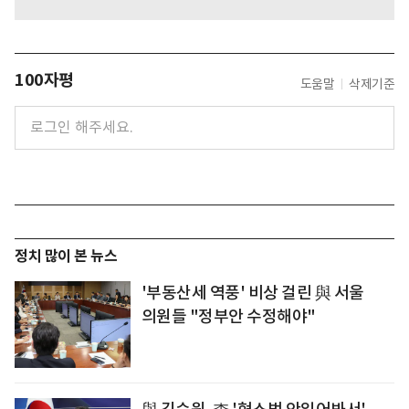
100자평
도움말
삭제기준
정치 많이 본 뉴스
'부동산세 역풍' 비상 걸린 與 서울
의원들 "정부안 수정해야"