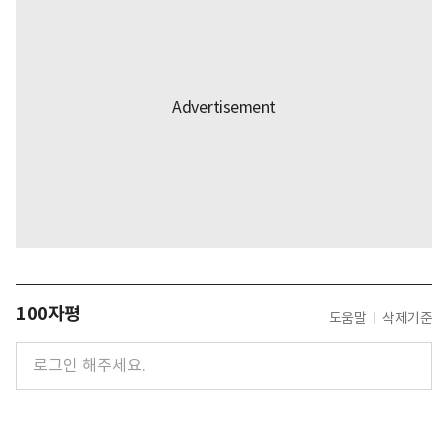
100자평
도움말
삭제기준