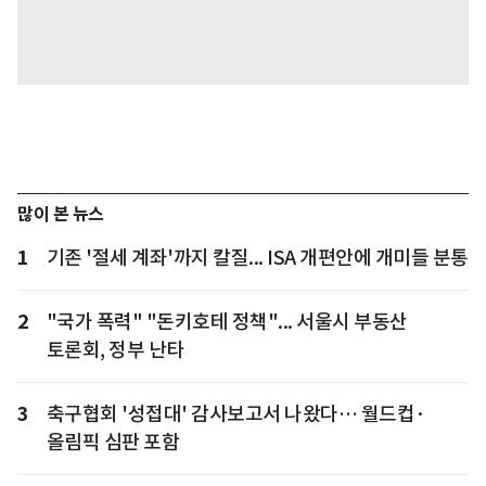
많이 본 뉴스
1
기존 '절세 계좌'까지 칼질... ISA 개편안에 개미들 분통
2
"국가 폭력" "돈키호테 정책"... 서울시 부동산
토론회, 정부 난타
3
축구협회 '성접대' 감사보고서 나왔다… 월드컵·
올림픽 심판 포함