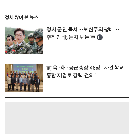
정치 많이 본 뉴스
정치 군인 득세…보신주의 팽배…
주적인 北 눈치 보는 軍
前 육·해·공군총장 46명 "사관학교
통합 재검토 강력 건의"