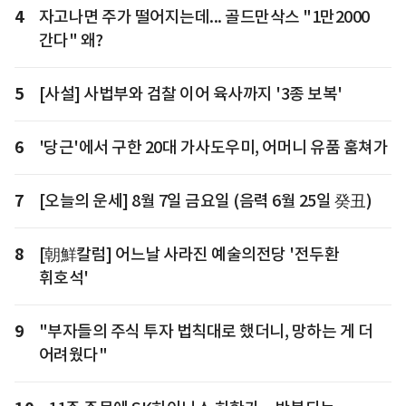
4
자고나면 주가 떨어지는데... 골드만삭스 "1만2000
간다" 왜?
5
[사설] 사법부와 검찰 이어 육사까지 '3종 보복'
6
'당근'에서 구한 20대 가사도우미, 어머니 유품 훔쳐가
7
[오늘의 운세] 8월 7일 금요일 (음력 6월 25일 癸丑)
8
[朝鮮칼럼] 어느날 사라진 예술의전당 '전두환
휘호석'
9
"부자들의 주식 투자 법칙대로 했더니, 망하는 게 더
어려웠다"