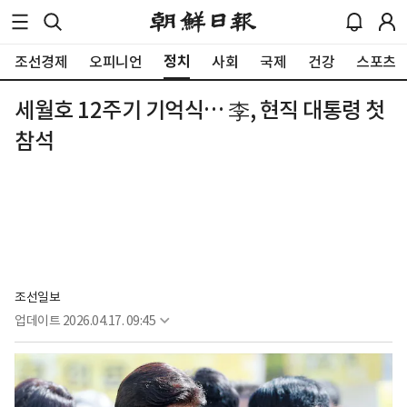
정치
조선경제
오피니언
사회
국제
건강
스포츠
세월호 12주기 기억식… 李, 현직 대통령 첫
참석
조선일보
업데이트
2026.04.17. 09:45