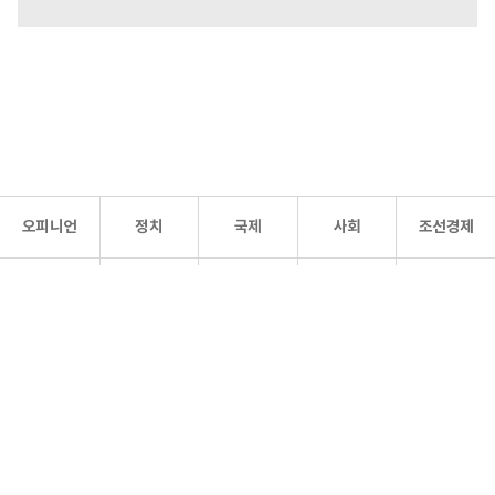
오피니언
정치
국제
사회
조선경제
문화·
조선
스포츠
건강
조선몰
연예
리더스
조선일보 공식 SNS
개인정보처리방침
사이트맵