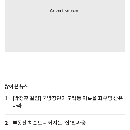
많이 본 뉴스
1
[박정훈 칼럼] 국방장관이 모택동 어록을 좌우명 삼은
나라
2
부동산 치솟으니 커지는 '집'안싸움