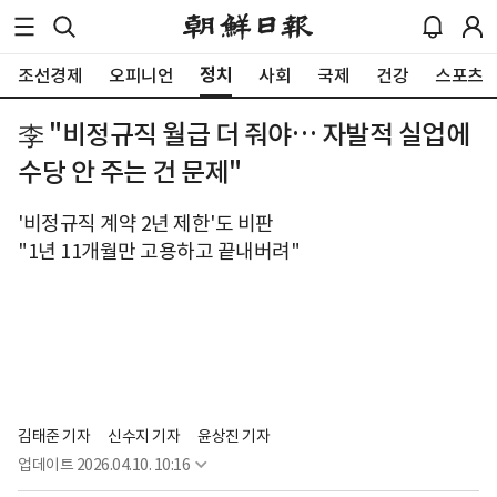
정치
조선경제
오피니언
사회
국제
건강
스포츠
李 "비정규직 월급 더 줘야… 자발적 실업에
수당 안 주는 건 문제"
'비정규직 계약 2년 제한'도 비판
"1년 11개월만 고용하고 끝내버려"
김태준 기자
신수지 기자
윤상진 기자
업데이트
2026.04.10. 10:16