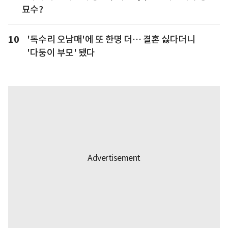
묘수?
10
'독수리 오남매'에 또 한명 더… 결혼 싫다더니
'다둥이 부모' 됐다