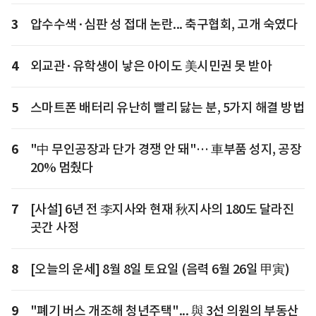
3
압수수색·심판 성 접대 논란... 축구협회, 고개 숙였다
4
외교관·유학생이 낳은 아이도 美시민권 못 받아
5
스마트폰 배터리 유난히 빨리 닳는 분, 5가지 해결 방법
6
"中 무인공장과 단가 경쟁 안 돼"… 車부품 성지, 공장
20% 멈췄다
7
[사설] 6년 전 李지사와 현재 秋지사의 180도 달라진
곳간 사정
8
[오늘의 운세] 8월 8일 토요일 (음력 6월 26일 甲寅)
9
"폐기 버스 개조해 청년주택"... 與 3선 의원의 부동산