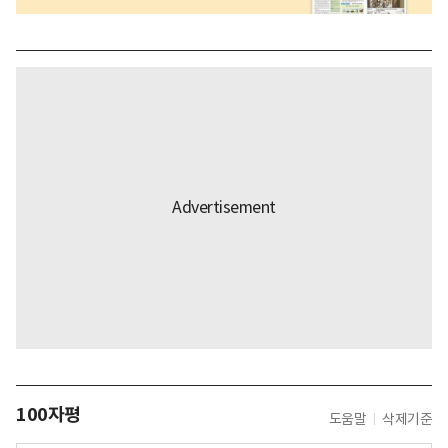
100자평
도움말
삭제기준