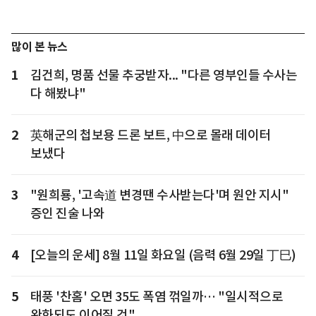
많이 본 뉴스
1
김건희, 명품 선물 추궁받자... "다른 영부인들 수사는
다 해봤냐"
2
英해군의 첩보용 드론 보트, 中으로 몰래 데이터
보냈다
3
"원희룡, '고속道 변경땐 수사받는다'며 원안 지시"
증인 진술 나와
4
[오늘의 운세] 8월 11일 화요일 (음력 6월 29일 丁巳)
5
태풍 '찬홈' 오면 35도 폭염 꺾일까… "일시적으로
완화되도 이어질 것"