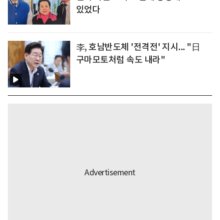
있었다
李, 호남반도체 '전격전' 지시... "日
구마모토처럼 속도 내라"