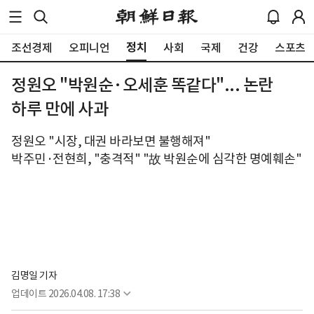
정치
조선경제
오피니언
사회
국제
건강
스포츠
정원오 "박원순·오세훈 똑같다"... 논란
하루 만에 사과
정원오 "시장, 대권 바라보면 불행해져"
박주민·전현희, "충격적" "故 박원순에 심각한 명예훼손"
김명일 기자
업데이트
2026.04.08. 17:38