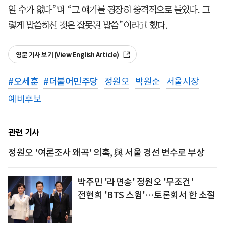
일 수가 없다”며 “그 얘기를 굉장히 충격적으로 들었다. 그
렇게 말씀하신 것은 잘못된 말씀”이라고 했다.
영문 기사 보기 (View English Article)
#
오세훈
#
더불어민주당
정원오
박원순
서울시장
예비후보
관련 기사
정원오 '여론조사 왜곡' 의혹, 與 서울 경선 변수로 부상
박주민 '라면송' 정원오 '무조건'
전현희 'BTS 스윔'…토론회서 한 소절