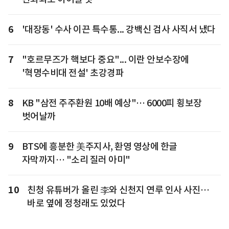
6
'대장동' 수사 이끈 특수통... 강백신 검사 사직서 냈다
7
"호르무즈가 핵보다 중요"... 이란 안보수장에
'혁명수비대 전설' 초강경파
8
KB "삼전 주주환원 10배 예상"… 6000피 횡보장
벗어날까
9
BTS에 흥분한 美주지사, 환영 영상에 한글
자막까지… "소리 질러 아미"
10
친청 유튜버가 올린 李와 신천지 연루 인사 사진…
바로 옆에 정청래도 있었다