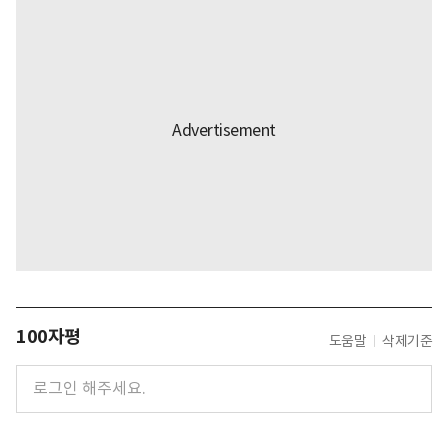
100자평
도움말
삭제기준