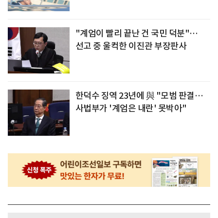
"계엄이 빨리 끝난 건 국민 덕분"…
선고 중 울컥한 이진관 부장판사
한덕수 징역 23년에 與 "모범 판결…
사법부가 '계엄은 내란' 못박아"