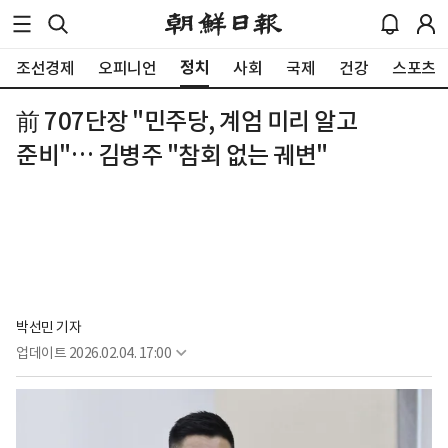
정치
조선경제
오피니언
사회
국제
건강
스포츠
前 707단장 "민주당, 계엄 미리 알고
준비"… 김병주 "참회 없는 궤변"
박선민 기자
업데이트
2026.02.04. 17:00