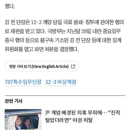
했다.
김 전 단장은 12·3 계엄 당일 국회 봉쇄·침투에 관여한 혐의
로 재판을 받고 있다. 국방부는 지난달 29일 내란 중요임무
종사 혐의 등으로 불구속 기소된 김 전 단장 등에 대한 징계
위원회를 열고 파면 처분을 결정했다.
영문 기사 보기 (View English Article)
707특수임무단장
12·3 비상계엄
관련 기사
尹 계엄 배경된 의혹 무죄에… "진작
털었더라면" 야권 허탈