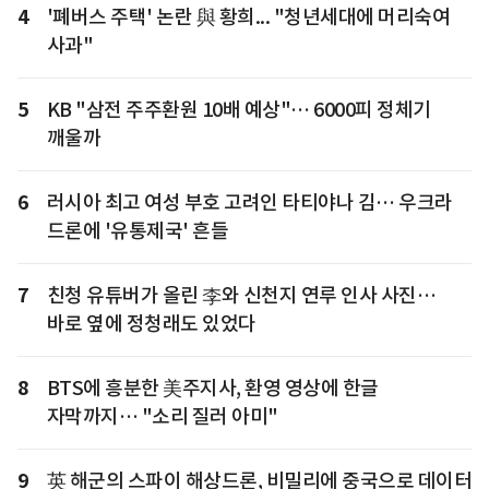
4
'폐버스 주택' 논란 與 황희... "청년세대에 머리숙여
사과"
5
KB "삼전 주주환원 10배 예상"… 6000피 정체기
깨울까
6
러시아 최고 여성 부호 고려인 타티야나 김… 우크라
드론에 '유통제국' 흔들
7
친청 유튜버가 올린 李와 신천지 연루 인사 사진…
바로 옆에 정청래도 있었다
8
BTS에 흥분한 美주지사, 환영 영상에 한글
자막까지… "소리 질러 아미"
9
英 해군의 스파이 해상드론, 비밀리에 중국으로 데이터