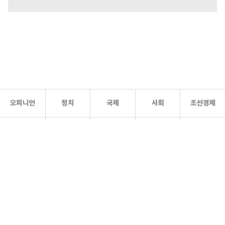
오피니언
정치
국제
사회
조선경제
문화·
조선
스포츠
건강
조선몰
연예
리더스
조선일보 공식 SNS
개인정보처리방침
사이트맵