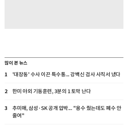
많이 본 뉴스
1
'대장동' 수사 이끈 특수통... 강백신 검사 사직서 냈다
2
한미 야외 기동훈련, 3분의 1 토막 난다
3
추미애, 삼성·SK 공개 압박... "용수 줬는데도 폐수 안
줄여"