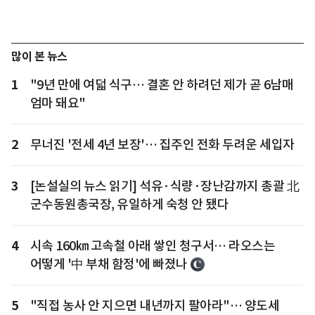
많이 본 뉴스
1
"9년 만에 여덟 식구… 결혼 안 하려던 제가 곧 6남매
엄마 돼요"
2
무너진 '전세 4년 보장'… 집주인 전화 두려운 세입자
3
[논설실의 뉴스 읽기] 석유·식량·장난감까지 총괄 北
군수동원총국장, 유일하게 숙청 안 됐다
4
시속 160㎞ 고속철 아래 쌓인 청구서… 라오스는
어떻게 '中 부채 함정'에 빠졌나
5
"직접 농사 안 지으면 내년까지 팔아라"… 양도세