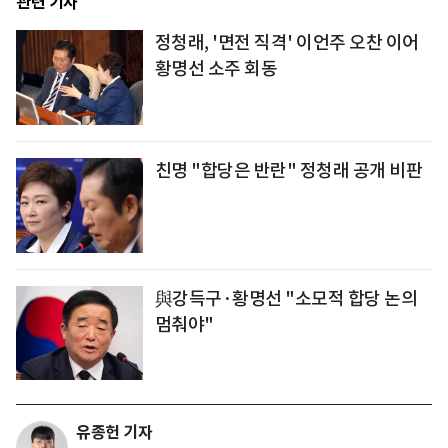
관련 기사
정청래, '면전 직격' 이언주 오찬 이어
황명선 소주 회동
친명 "합당은 반란" 정청래 공개 비판
與강득구·황명선 "소모적 합당 논의
멈춰야"
유종헌 기자