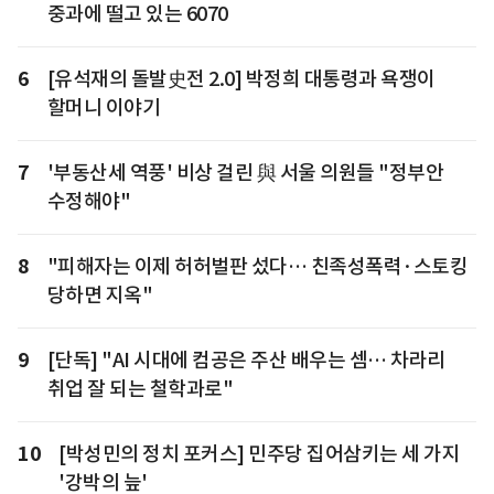
중과에 떨고 있는 6070
6
[유석재의 돌발史전 2.0] 박정희 대통령과 욕쟁이
할머니 이야기
7
'부동산세 역풍' 비상 걸린 與 서울 의원들 "정부안
수정해야"
8
"피해자는 이제 허허벌판 섰다… 친족성폭력·스토킹
당하면 지옥"
9
[단독] "AI 시대에 컴공은 주산 배우는 셈… 차라리
취업 잘 되는 철학과로"
10
[박성민의 정치 포커스] 민주당 집어삼키는 세 가지
'강박의 늪'