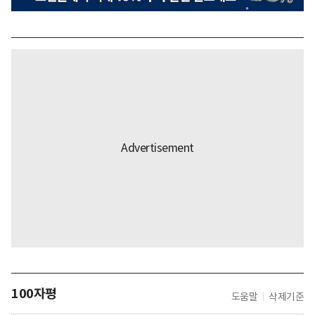
100자평
도움말
삭제기준