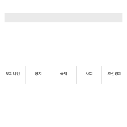
오피니언
정치
국제
사회
조선경제
문화·
조선
스포츠
건강
조선몰
연예
리더스
조선일보 공식 SNS