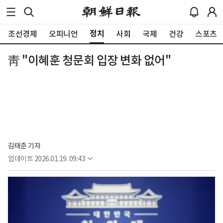
정치
조선경제
오피니언
사회
국제
건강
스포츠
靑 "이혜훈 청문회 입장 변화 없어"
김태준 기자
업데이트
2026.01.19. 09:43