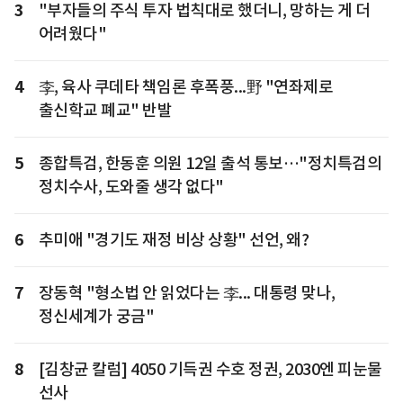
3
"부자들의 주식 투자 법칙대로 했더니, 망하는 게 더
어려웠다"
4
李, 육사 쿠데타 책임론 후폭풍...野 "연좌제로
출신학교 폐교" 반발
5
종합특검, 한동훈 의원 12일 출석 통보…"정치특검의
정치수사, 도와줄 생각 없다"
6
추미애 "경기도 재정 비상 상황" 선언, 왜?
7
장동혁 "형소법 안 읽었다는 李... 대통령 맞나,
정신세계가 궁금"
8
[김창균 칼럼] 4050 기득권 수호 정권, 2030엔 피눈물
선사