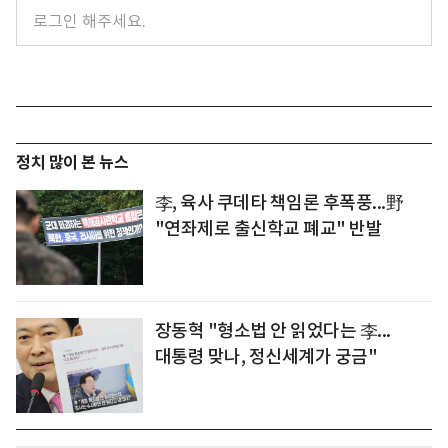
정치 많이 본 뉴스
李, 육사 쿠데타 책임론 후폭풍...野
"연좌제로 출신학교 폐교" 반발
장동혁 "형소법 안 읽었다는 李...
대통령 맞나, 정신세계가 궁금"