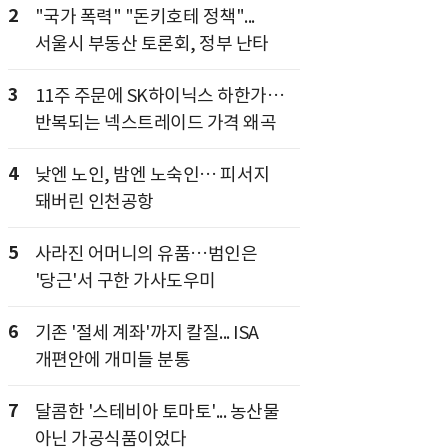
2
"국가 폭력" "돈키호테 정책"...
서울시 부동산 토론회, 정부 난타
3
11주 주문에 SK하이닉스 하한가…
반복되는 넥스트레이드 가격 왜곡
4
낮엔 노인, 밤엔 노숙인… 피서지
돼버린 인천공항
5
사라진 어머니의 유품…범인은
'당근'서 구한 가사도우미
6
기존 '절세 계좌'까지 칼질... ISA
개편안에 개미들 분통
7
달콤한 '스테비아 토마토'... 농산물
아닌 가공식품이었다