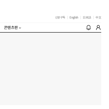
신문구독
|
English
|
日本語
|
中文
콘텐츠판