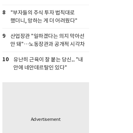
8
"부자들의 주식 투자 법칙대로
했더니, 망하는 게 더 어려웠다"
9
산업장관 "일하겠다는 의지 막아선
안 돼"…노동장관과 공개적 시각차
10
유난히 근육이 잘 붙는 당신... "내
안에 네안데르탈인 있다"