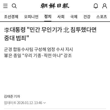
정치
조선경제
오피니언
사회
국제
건강
스포츠
李대통령 "민간 무인기가 北 침투했다면
중대 범죄"
군경 합동수사팀 구성해 엄정 수사 지시
軍은 종일 "우리 기종·작전 아냐" 강조
김태준 기자
업데이트
2026.01.12. 13:46