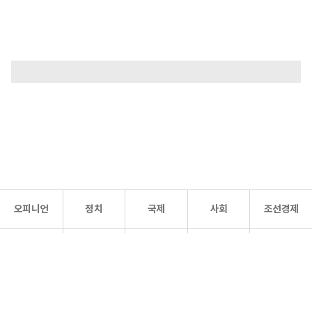
오피니언
정치
국제
사회
조선경제
문화·
조선
스포츠
건강
조선몰
연예
리더스
조선일보 공식 SNS