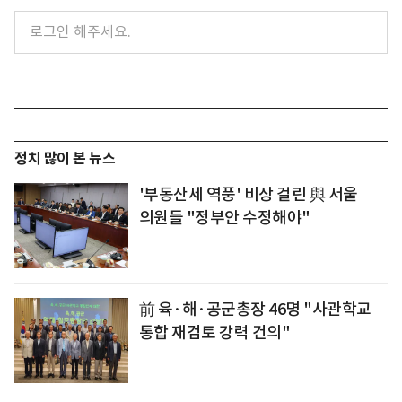
정치 많이 본 뉴스
'부동산세 역풍' 비상 걸린 與 서울
의원들 "정부안 수정해야"
前 육·해·공군총장 46명 "사관학교
통합 재검토 강력 건의"