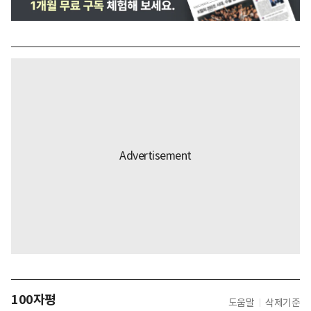
100자평
도움말
삭제기준