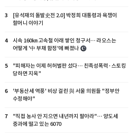
3
[유석재의 돌발史전 2.0] 박정희 대통령과 욕쟁이
할머니 이야기
4
시속 160㎞ 고속철 아래 쌓인 청구서… 라오스는
어떻게 '中 부채 함정'에 빠졌나
5
"피해자는 이제 허허벌판 섰다… 친족성폭력·스토킹
당하면 지옥"
6
'부동산세 역풍' 비상 걸린 與 서울 의원들 "정부안
수정해야"
7
"직접 농사 안 지으면 내년까지 팔아라"… 양도세
중과에 떨고 있는 6070