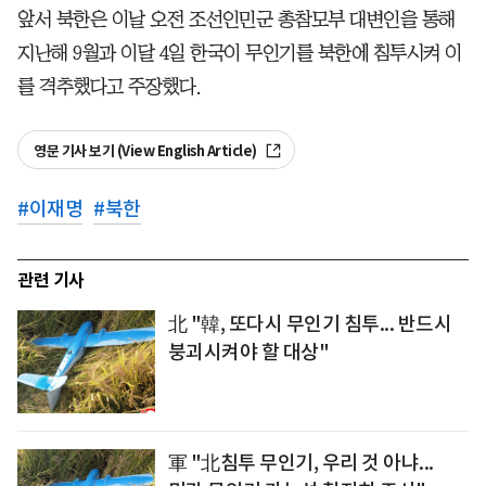
앞서 북한은 이날 오전 조선인민군 총참모부 대변인을 통해
지난해 9월과 이달 4일 한국이 무인기를 북한에 침투시켜 이
를 격추했다고 주장했다.
영문 기사 보기 (View English Article)
#
이재명
#
북한
관련 기사
北 "韓, 또다시 무인기 침투... 반드시
붕괴시켜야 할 대상"
軍 "北침투 무인기, 우리 것 아냐...