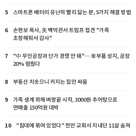
5
스마트폰 배터리 유난히 빨리 닳는 분, 5가지 해결 방법
6
손현보 목사, 美 백악관서 트럼프 접견 "가족
초청해줘서 감사"
7
"中 무인공장과 단가 경쟁 안 돼"… 車부품 성지, 공장
20% 멈췄다
8
부동산 치솟으니 커지는 집안 싸움
9
가족 생계 위해 벼랑끝 시작, 3000원 추어탕으로
연매출 150억원 대박
10
"침대에 묶여 있었다" 천안 교회서 지내던 11살 숨져