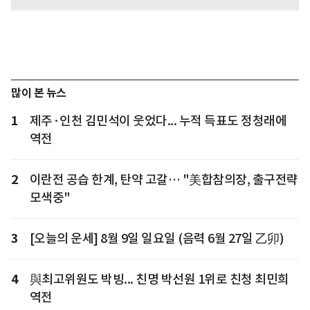
많이 본 뉴스
1
제주·인천 김민석이 웃었다... 누적 득표도 정청래에
역전
2
이란전 공습 한계, 탄약 고갈… "美합참의장, 출구전략
모색중"
3
[오늘의 운세] 8월 9일 일요일 (음력 6월 27일 乙卯)
4
與최고위원도 박빙... 친명 박선원 1위로 친청 최민희
역전