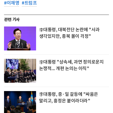
#
이재명
#
트럼프
관련 기사
李대통령, 대북전단 논란에 "사과
생각있지만, 종북 몰이 걱정"
李대통령 "상속세, 과연 정의로운지
논쟁적... 개편 논의는 아직"
李대통령, 중·일 갈등에 "싸움은
말리고, 흥정은 붙이라더라"