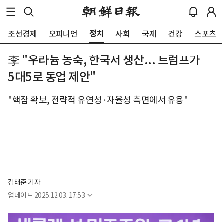
정치
조선경제
오피니언
사회
국제
건강
스포츠
李 "우라늄 농축, 한국서 생산... 트럼프가
5대5로 동업 제안"
"핵잠 확보, 전략적 유연성·자율성 측면에서 유용"
김태준 기자
업데이트
2025.12.03. 17:53