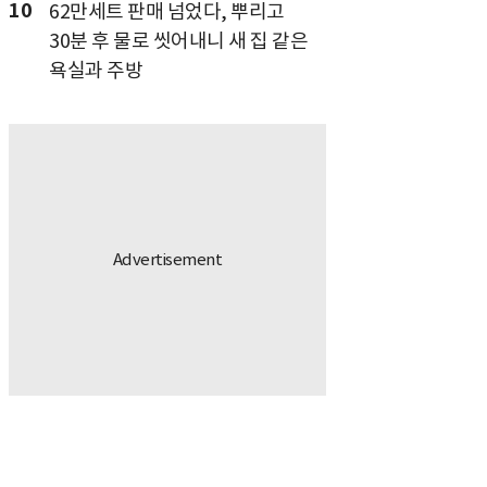
10
62만세트 판매 넘었다, 뿌리고
30분 후 물로 씻어내니 새 집 같은
욕실과 주방