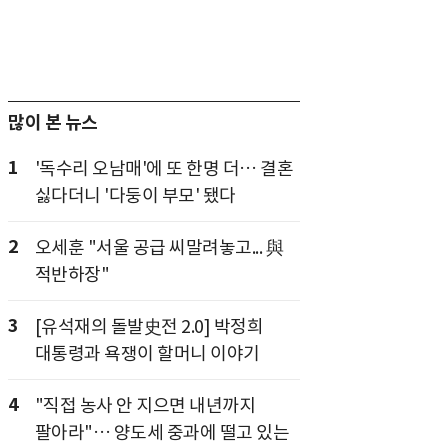
많이 본 뉴스
1
'독수리 오남매'에 또 한명 더… 결혼
싫다더니 '다둥이 부모' 됐다
2
오세훈 "서울 공급 씨말려놓고... 與
적반하장"
3
[유석재의 돌발史전 2.0] 박정희
대통령과 욕쟁이 할머니 이야기
4
"직접 농사 안 지으면 내년까지
팔아라"… 양도세 중과에 떨고 있는