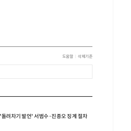
도움말
삭제기준
 '돌려차기 발언' 서범수·진종오 징계 절차