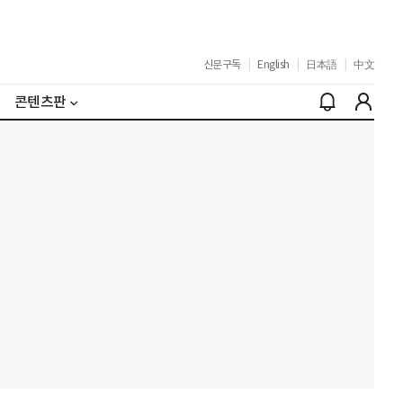
신문구독
|
English
|
日本語
|
中文
콘텐츠판