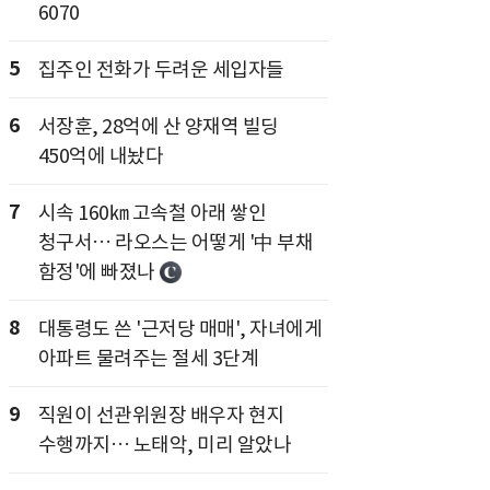
6070
5
집주인 전화가 두려운 세입자들
6
서장훈, 28억에 산 양재역 빌딩
450억에 내놨다
7
시속 160㎞ 고속철 아래 쌓인
청구서… 라오스는 어떻게 '中 부채
함정'에 빠졌나
8
대통령도 쓴 '근저당 매매', 자녀에게
아파트 물려주는 절세 3단계
9
직원이 선관위원장 배우자 현지
수행까지… 노태악, 미리 알았나