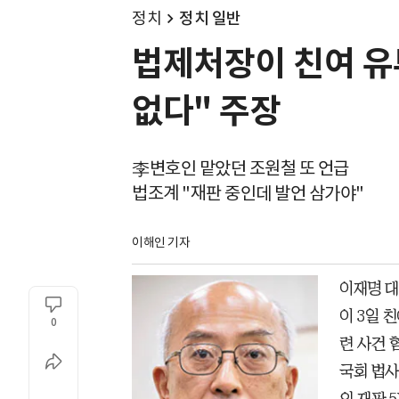
정치
정치 일반
법제처장이 친여 유
없다" 주장
李변호인 맡았던 조원철 또 언급
법조계 "재판 중인데 발언 삼가야"
이해인 기자
이재명 대
이 3일 
0
련 사건 
국회 법사