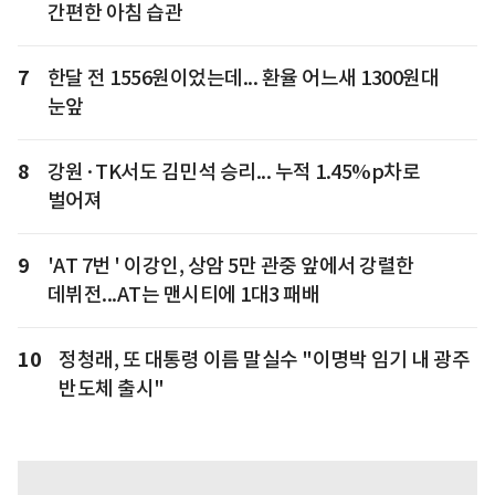
간편한 아침 습관
7
한달 전 1556원이었는데... 환율 어느새 1300원대
눈앞
8
강원·TK서도 김민석 승리... 누적 1.45%p차로
벌어져
9
'AT 7번 ' 이강인, 상암 5만 관중 앞에서 강렬한
데뷔전...AT는 맨시티에 1대3 패배
10
정청래, 또 대통령 이름 말실수 "이명박 임기 내 광주
반도체 출시"