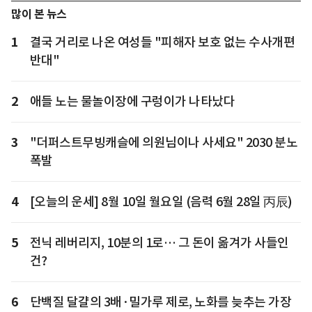
많이 본 뉴스
1
결국 거리로 나온 여성들 "피해자 보호 없는 수사개편
반대"
2
애들 노는 물놀이장에 구렁이가 나타났다
3
"더퍼스트무빙캐슬에 의원님이나 사세요" 2030 분노
폭발
4
[오늘의 운세] 8월 10일 월요일 (음력 6월 28일 丙辰)
5
전닉 레버리지, 10분의 1로… 그 돈이 옮겨가 사들인
건?
6
단백질 달걀의 3배·밀가루 제로, 노화를 늦추는 가장