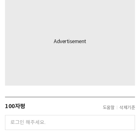
100자평
도움말
삭제기준