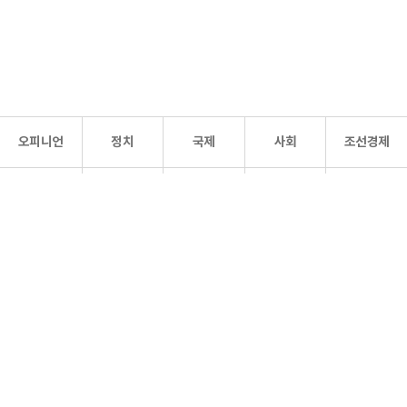
오피니언
정치
국제
사회
조선경제
문화·
조선
스포츠
건강
조선몰
연예
리더스
조선일보 공식 SNS
개인정보처리방침
사이트맵
Copyright 조선일보 All rights reserved. 무단 전재 및 재배포 금지.