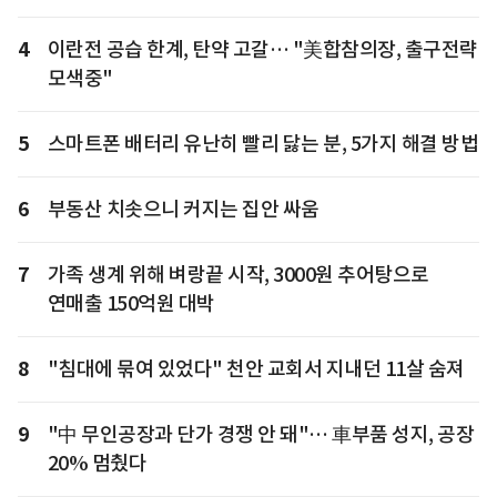
4
이란전 공습 한계, 탄약 고갈… "美합참의장, 출구전략
모색중"
5
스마트폰 배터리 유난히 빨리 닳는 분, 5가지 해결 방법
6
부동산 치솟으니 커지는 집안 싸움
7
가족 생계 위해 벼랑끝 시작, 3000원 추어탕으로
연매출 150억원 대박
8
"침대에 묶여 있었다" 천안 교회서 지내던 11살 숨져
9
"中 무인공장과 단가 경쟁 안 돼"… 車부품 성지, 공장
20% 멈췄다