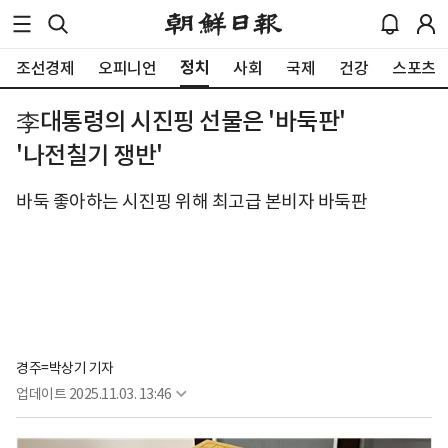
정치
조선경제
오피니언
사회
국제
건강
스포츠
李대통령의 시진핑 선물은 '바둑판'
'나전칠기 쟁반'
바둑 좋아하는 시진핑 위해 최고급 본비자 바둑판
경주=박상기 기자
업데이트
2025.11.03. 13:46