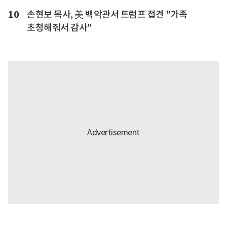
10
손현보 목사, 美 백악관서 트럼프 접견 "가족
초청해줘서 감사"