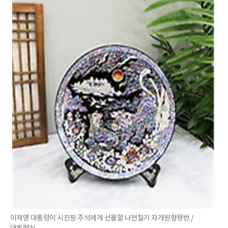
이재명 대통령이 시진핑 주석에게 선물할 나전칠기 자개원형쟁반./
대통령실