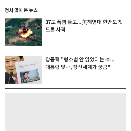
정치 많이 본 뉴스
37도 폭염 뚫고... 美해병대 한반도 첫
드론 사격
장동혁 "형소법 안 읽었다는 李...
대통령 맞나, 정신세계가 궁금"