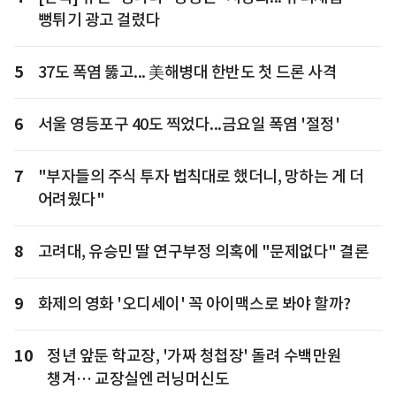
뻥튀기 광고 걸렸다
5
37도 폭염 뚫고... 美해병대 한반도 첫 드론 사격
6
서울 영등포구 40도 찍었다...금요일 폭염 '절정'
7
"부자들의 주식 투자 법칙대로 했더니, 망하는 게 더
어려웠다"
8
고려대, 유승민 딸 연구부정 의혹에 "문제없다" 결론
9
화제의 영화 '오디세이' 꼭 아이맥스로 봐야 할까?
10
정년 앞둔 학교장, '가짜 청첩장' 돌려 수백만원
챙겨… 교장실엔 러닝머신도