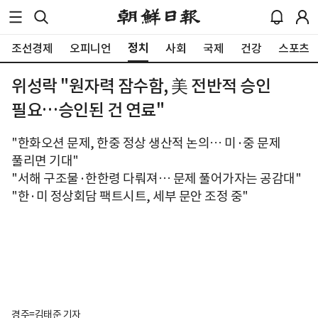
정치
조선경제
오피니언
사회
국제
건강
스포츠
위성락 "원자력 잠수함, 美 전반적 승인
필요…승인된 건 연료"
"한화오션 문제, 한중 정상 생산적 논의… 미·중 문제
풀리면 기대"
"서해 구조물·한한령 다뤄져… 문제 풀어가자는 공감대"
"한·미 정상회담 팩트시트, 세부 문안 조정 중"
경주=김태준 기자