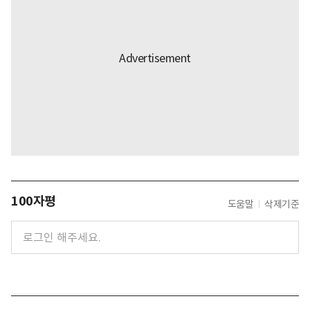
100자평
도움말
삭제기준