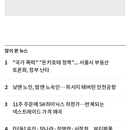
많이 본 뉴스
1
"국가 폭력" "돈키호테 정책"... 서울시 부동산
토론회, 정부 난타
2
낮엔 노인, 밤엔 노숙인… 피서지 돼버린 인천공항
3
11주 주문에 SK하이닉스 하한가…반복되는
넥스트레이드 가격 왜곡
4
[단독] 유진·장나라·장영란·서정희... 뷰티제품