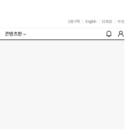
신문구독
|
English
|
日本語
|
中文
콘텐츠판