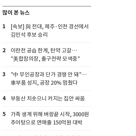
많이 본 뉴스
1
[속보] 與 전대, 제주·인천 경선에서
김민석 후보 승리
2
이란전 공습 한계, 탄약 고갈…
"美합참의장, 출구전략 모색중"
3
"中 무인공장과 단가 경쟁 안 돼"…
車부품 성지, 공장 20% 멈췄다
4
부동산 치솟으니 커지는 집안 싸움
5
가족 생계 위해 벼랑끝 시작, 3000원
추어탕으로 연매출 150억원 대박