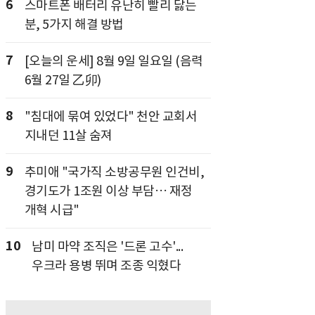
6
스마트폰 배터리 유난히 빨리 닳는
분, 5가지 해결 방법
7
[오늘의 운세] 8월 9일 일요일 (음력
6월 27일 乙卯)
8
"침대에 묶여 있었다" 천안 교회서
지내던 11살 숨져
9
추미애 "국가직 소방공무원 인건비,
경기도가 1조원 이상 부담… 재정
개혁 시급"
10
남미 마약 조직은 '드론 고수'...
우크라 용병 뛰며 조종 익혔다